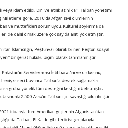
dı veya idam edildi. Dini ve etnik azınlıklar, Taliban yönetimi
iş Milletler’e göre, 2010’da Afgan sivil ölümlerinin
an ve müttefikleri sorumluydu. Kültürel soykırıma da
leri de dahil olmak üzere çok sayıda anıtı yok etmiştir.
militan İslamcılığın, Peştunvali olarak bilinen Peştun sosyal
yeni” bir şeriat hukuku biçimi olarak tanımlanmıştır.
a Pakistan’ın Servislerarası İstihbarat’ını ve ordusunu;
 direniş süreci boyunca Taliban’a destek sağlamakla
sonra gruba yönelik tüm desteğini kestiğini belirtmiştir.
asındaki 2.500 Arap’ın Taliban için savaştığı bildirilmiştir.
021 itibarıyla tüm Amerikan güçlerinin Afganistan’dan
ılığında Taliban, El Kaide gibi terörist gruplarıyla
ka destekli Afgan hükûmetiyle müzakere edecekti. Her iki