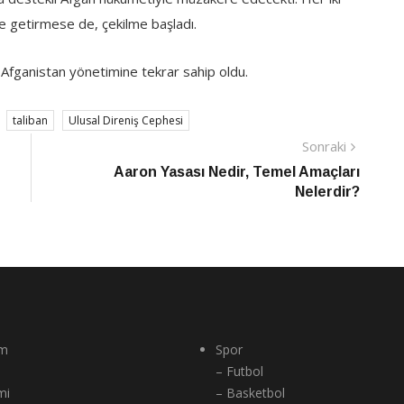
ne getirmese de, çekilme başladı.
Afganistan yönetimine tekrar sahip oldu.
taliban
Ulusal Direniş Cephesi
Sonraki
Sonraki
Haber
Aaron Yasası Nedir, Temel Amaçları
Nelerdir?
m
Spor
– Futbol
mi
– Basketbol