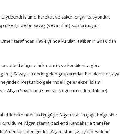
n Diyubendi İslamcı hareket ve askeri organizasyondur.
p ülke içinde bir savaş (veya cihat) sürdürmüştür.
Ömer tarafından 1994 yılında kurulan Taliban’ın 2016’dan
abaca dörtte üçüne hükmetmiş ve kendilerine göre
Afgan İç Savaşı’nın önde gelen gruplarından biri olarak ortaya
üneyindeki Peştun bölgelerindeki geleneksel İslami
et-Afgan Savaşı’nda savaşmış öğrencilerden (talebe)
d liderlerinden aldığı güçle Afganistan’ın çoğu bölgesine
ği kuruldu ve Afganistan’ın başkenti Kandahar’a transfer
’de Amerikan liderliğindeki Afganistan işgaliyle devrilene