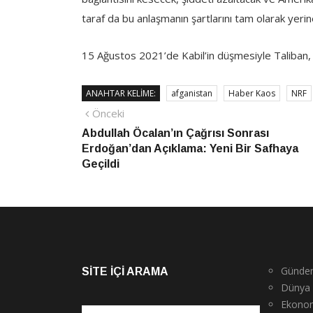
taraf da bu anlaşmanın şartlarını tam olarak yeri
15 Ağustos 2021’de Kabil’in düşmesiyle Taliban, 
ANAHTAR KELIME:
afganistan
Haber Kaos
NRF
Yazı
Önceki
Önceki
haber
Abdullah Öcalan’ın Çağrısı Sonrası
gezinmesi
Erdoğan’dan Açıklama: Yeni Bir Safhaya
Geçildi
Günde
SITE İÇI ARAMA
Dünya
Ekono