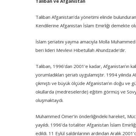
Taliban ve Afganistan
Taliban Afganistan’da yönetimi elinde bulundura
Kendilerine Afganistan İslam Emirliği demekte olu
İslam şeriatını yayma amacıyla Molla Muhammed 
beri lideri Mevlevi Hibetullah Ahundzade’dir.
Taliban, 1996’dan 2001’e kadar, Afganistan’ın k
yorumladıkları şeriatı uygulamıştır. 1994 yılında 
çıkmıştı ve büyük ölçüde Afganistan’ın doğu ve g
okullarda (medreselerde) eğitim görmüş ve Sovy
oluşmaktaydı.
Muhammed Ömer’in önderliğindeki hareket, Mücahi
yayıldı. 1996’da totaliter Afganistan İslam Emirli
edildi. 11 Eylül saldırılarının ardından Aralık 2001