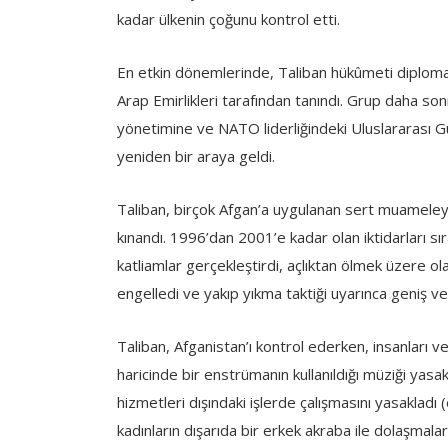
kadar ülkenin çoğunu kontrol etti.
En etkin dönemlerinde, Taliban hükûmeti diplomati
Arap Emirlikleri tarafından tanındı. Grup daha s
yönetimine ve NATO liderliğindeki Uluslararası Gü
yeniden bir araya geldi.
Taliban, birçok Afgan’a uygulanan sert muameley
kınandı. 1996’dan 2001’e kadar olan iktidarları sır
katliamlar gerçekleştirdi, açlıktan ölmek üzere ola
engelledi ve yakıp yıkma taktiği uyarınca geniş ve 
Taliban, Afganistan’ı kontrol ederken, insanları ve
haricinde bir enstrümanın kullanıldığı müziği yasakl
hizmetleri dışındaki işlerde çalışmasını yasakladı 
kadınların dışarıda bir erkek akraba ile dolaşmaları