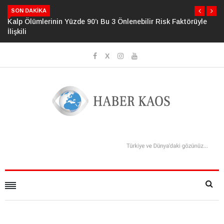
SON DAKIKA
e
Psikolojide Yeni Dönem: Zihinsel Çöküş Riskini Ölçen Model
Geliştirildi