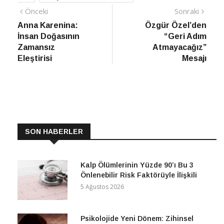
Yazı
Önceki
Sonra
Önceki
Sonraki
haber
Habe
Anna Karenina:
Özgür Özel’den
gezinmesi
İnsan Doğasının
“Geri Adım
Zamansız
Atmayacağız”
Eleştirisi
Mesajı
SON HABERLER
Kalp Ölümlerinin Yüzde 90’ı Bu 3
Önlenebilir Risk Faktörüyle İlişkili
5 Ağustos 2026
Psikolojide Yeni Dönem: Zihinsel