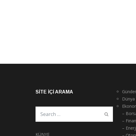
Günde
SITE İÇI ARAMA
Dünya
Ekono
– Bors
– Fina
– Enerj
KÜNYE
– Otom