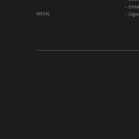
– Emla
MESAJ
– Diğe