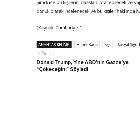
Şimdi ise bu kişilerin maaşları iptal edilecek ve y
dönük olarak incelenecek ve bu kişiler hakkında hu
(Kaynak: Cumhuriyet)
ANAHTAR KELIME:
Haber Kaos
sgk
Sosyal Sigor
Yazı
Önceki
Önceki
haber
Donald Trump, Yine ABD’nin Gazze’ye
gezinmesi
“Çökeceğini” Söyledi