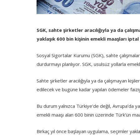
SGK, sahte şirketler aracılığıyla ya da çalış
yaklaşık 600 bin kişinin emekli maaşları ipta
Sosyal Sigortalar Kurumu (SGK), sahte çalışmalar 
durdurmayı planlıyor. SGK, usulsüz yollarla emekli
Sahte şirketler aracılığıyla ya da çalışmayan kişile
edilecek ve bugüne kadar yapılan ödemeler faiziy
Bu durum yalnızca Türkiye’de değil, Avrupa’da yaş
emekli maaşı alan 600 binin üzerinde Türk’ün maaş
Birkaç yıl önce başlayan uygulama, seçimler yakl