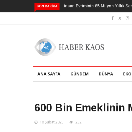
an Evriminin 85 Milyon Yıllık Serüveni
3 Alışkanlık Demansı 13 Yıl
SON DAKIKA
Geciktirebilir
ANA SAYFA
GÜNDEM
DÜNYA
EKO
600 Bin Emeklinin 
10 Şubat 2025
232