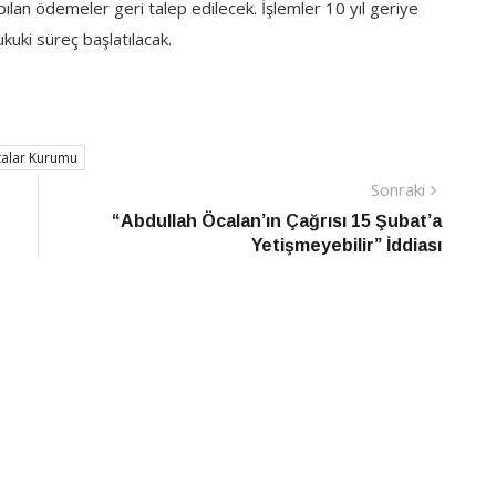
apılan ödemeler geri talep edilecek. İşlemler 10 yıl geriye
kuki süreç başlatılacak.
talar Kurumu
Sonraki
Sonraki
Haber
“Abdullah Öcalan’ın Çağrısı 15 Şubat’a
Yetişmeyebilir” İddiası