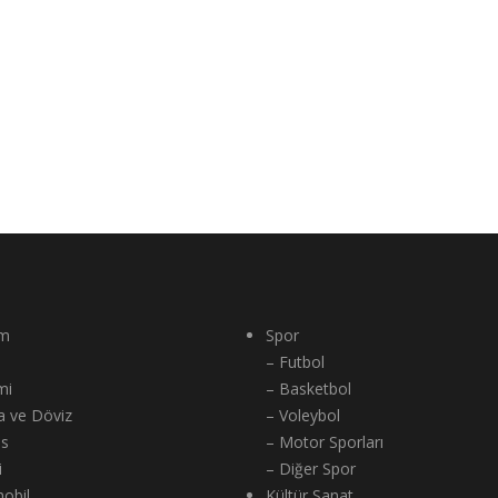
m
Spor
– Futbol
mi
– Basketbol
a ve Döviz
– Voleybol
ns
– Motor Sporları
i
– Diğer Spor
obil
Kültür Sanat