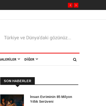
GALERILER
DIĞER
SON HABERLER
İnsan Evriminin 85 Milyon
Yıllık Serüveni