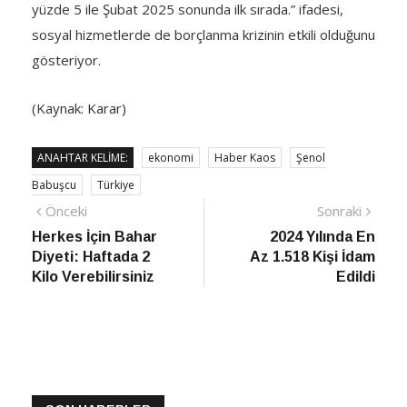
yüzde 5 ile Şubat 2025 sonunda ilk sırada.” ifadesi,
sosyal hizmetlerde de borçlanma krizinin etkili olduğunu
gösteriyor.
(Kaynak: Karar)
ANAHTAR KELIME:
ekonomi
Haber Kaos
Şenol
Babuşcu
Türkiye
Yazı
Önceki
Sonra
Önceki
Sonraki
haber
Habe
Herkes İçin Bahar
2024 Yılında En
gezinmesi
Diyeti: Haftada 2
Az 1.518 Kişi İdam
Kilo Verebilirsiniz
Edildi