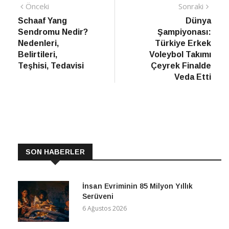
Yazı
Önceki
Sonra
Önceki
Sonraki
haber
Habe
Schaaf Yang
Dünya
gezinmesi
Sendromu Nedir?
Şampiyonası:
Nedenleri,
Türkiye Erkek
Belirtileri,
Voleybol Takımı
Teşhisi, Tedavisi
Çeyrek Finalde
Veda Etti
SON HABERLER
İnsan Evriminin 85 Milyon Yıllık
Serüveni
6 Ağustos 2026