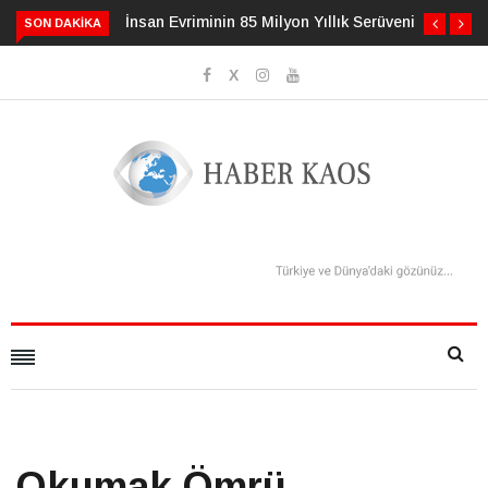
yon Yıllık Serüveni
3 Alışkanlık Demansı 13 Yıl
SON DAKIKA
Geciktirebilir
Okumak Ömrü