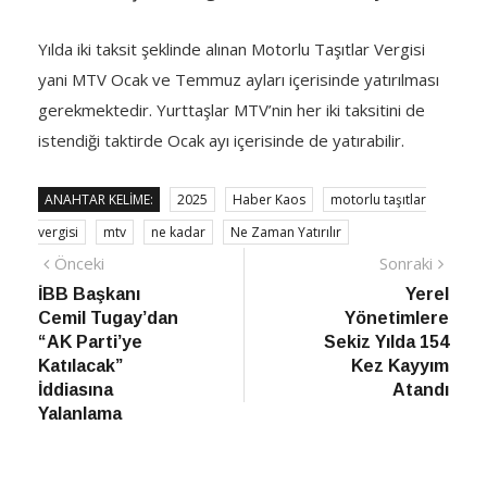
Yılda iki taksit şeklinde alınan Motorlu Taşıtlar Vergisi
yani MTV Ocak ve Temmuz ayları içerisinde yatırılması
gerekmektedir. Yurttaşlar MTV’nin her iki taksitini de
istendiği taktirde Ocak ayı içerisinde de yatırabilir.
ANAHTAR KELIME:
2025
Haber Kaos
motorlu taşıtlar
vergisi
mtv
ne kadar
Ne Zaman Yatırılır
Yazı
Önceki
Sonra
Önceki
Sonraki
haber
Habe
İBB Başkanı
Yerel
gezinmesi
Cemil Tugay’dan
Yönetimlere
“AK Parti’ye
Sekiz Yılda 154
Katılacak”
Kez Kayyım
İddiasına
Atandı
Yalanlama