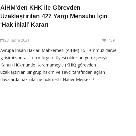
AİHM’den KHK İle Görevden
CONTINUE READING
Uzaklaştırılan 427 Yargı Mensubu İçin
‘Hak İhlali’ Kararı
23 Kasım 2021
439
Avrupa İnsan Hakları Mahkemesi (AİHM) 15 Temmuz darbe
girişimi sonrası terör örgütü üyesi oldukları gerekçesiyle
Kanun Hükmünde Kararnameyle (KHK) görevden
uzaklaştırılan bir grup hakim ve savcı tarafından açılan
davalarda hak ihlaline hükmetti. Haber Merkezi /
Tutuklamaların Avrupa İnsan Hakları Sözleşmesi’ne aykırı
olduğu belirtilen kararda,
CONTINUE READING