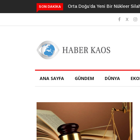
da Yeni Bir Nükleer Silah Yarış Mı Başlıyor?
Neden Bildiğimizden Dah
SON DAKIKA
Sanıyoruz?
ANA SAYFA
GÜNDEM
DÜNYA
EKO