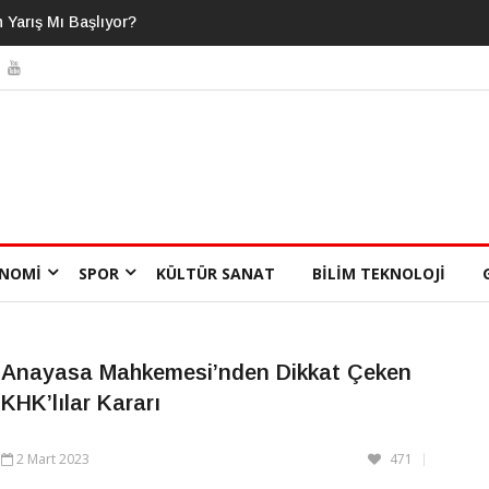
a Fazlasını Bildiğimizi
NOMI
SPOR
KÜLTÜR SANAT
BILIM TEKNOLOJI
Anayasa Mahkemesi’nden Dikkat Çeken
KHK’lılar Kararı
2 Mart 2023
471