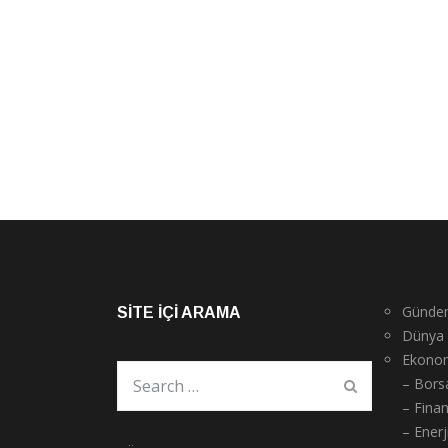
Günde
SITE İÇI ARAMA
Dünya
Ekono
– Bors
– Fina
– Enerj