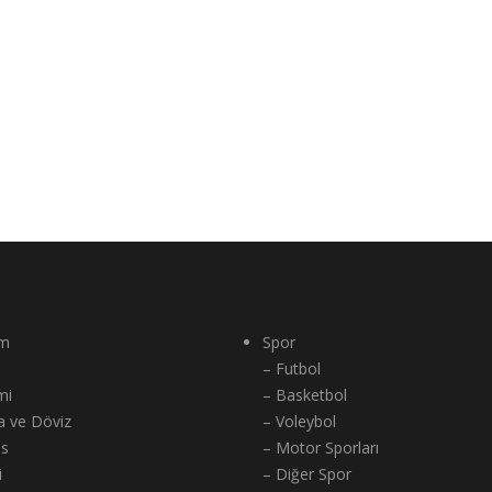
m
Spor
– Futbol
mi
– Basketbol
a ve Döviz
– Voleybol
ns
– Motor Sporları
i
– Diğer Spor