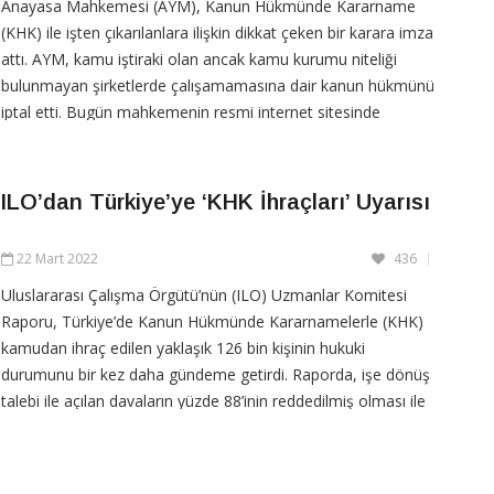
Anayasa Mahkemesi (AYM), Kanun Hükmünde Kararname
(KHK) ile işten çıkarılanlara ilişkin dikkat çeken bir karara imza
attı. AYM, kamu iştiraki olan ancak kamu kurumu niteliği
bulunmayan şirketlerde çalışamamasına dair kanun hükmünü
iptal etti. Bugün mahkemenin resmi internet sitesinde
yayınlanan kararda, kuralın, çalışma ve sözleşme hürriyetine
ILO’dan Türkiye’ye ‘KHK İhraçları’ Uyarısı
CONTINUE READING
22 Mart 2022
436
Uluslararası Çalışma Örgütü’nün (ILO) Uzmanlar Komitesi
Raporu, Türkiye’de Kanun Hükmünde Kararnamelerle (KHK)
kamudan ihraç edilen yaklaşık 126 bin kişinin hukuki
durumunu bir kez daha gündeme getirdi. Raporda, işe dönüş
talebi ile açılan davaların yüzde 88’inin reddedilmiş olması ile
ilgili, “Yüksek sayıdaki ret