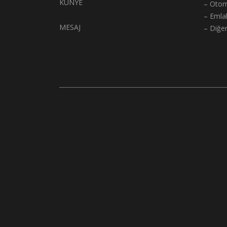
KÜNYE
– Otom
– Emla
MESAJ
– Diğe