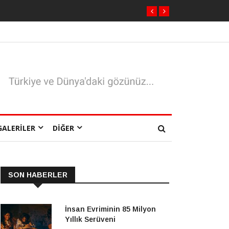
GALERILER
DIĞER
SON HABERLER
İnsan Evriminin 85 Milyon
Yıllık Serüveni