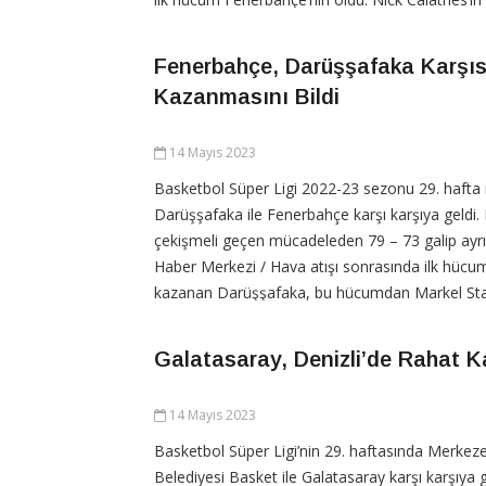
bulduğu isabetle maçtaki ilk sayılar
Fenerbahçe, Darüşşafaka Karşı
Kazanmasını Bildi
CONTINUE READING
14 Mayıs 2023
Basketbol Süper Ligi 2022-23 sezonu 29. hafta
Darüşşafaka ile Fenerbahçe karşı karşıya geldi.
çekişmeli geçen mücadeleden 79 – 73 galip ayrıl
Haber Merkezi / Hava atışı sonrasında ilk hücum
kazanan Darüşşafaka, bu hücumdan Markel Sta
isabetiyle döndü. (2-0) Ev sahibinin MC Cullough 
Galatasaray, Denizli’de Rahat 
CONTINUE READING
14 Mayıs 2023
Basketbol Süper Ligi’nin 29. haftasında Merkez
Belediyesi Basket ile Galatasaray karşı karşıya g