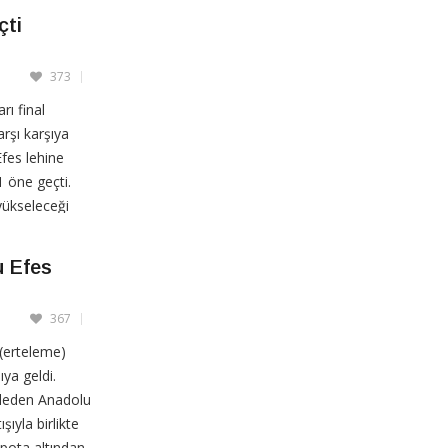
çti
CONTINUE READING
373
rı final
rşı karşıya
Efes lehine
1 öne geçti.
 yükseleceği
ünü yine
u Efes
367
(erteleme)
ya geldi.
leden Anadolu
şıyla birlikte
 pota altından