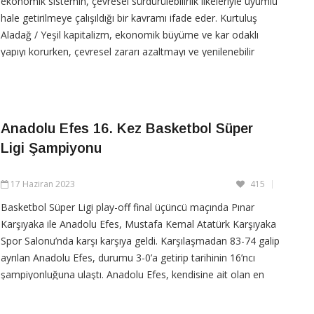
ekonomik sistemin, çevresel sürdürülebilirlik ilkeleriyle uyumlu
hale getirilmeye çalışıldığı bir kavramı ifade eder. Kurtuluş
Aladağ / Yeşil kapitalizm, ekonomik büyüme ve kar odaklı
yapıyı korurken, çevresel zararı azaltmayı ve yenilenebilir
kaynaklara dayalı bir
Anadolu Efes 16. Kez Basketbol Süper
CONTINUE READING
Ligi Şampiyonu
17 Haziran 2023
415
Basketbol Süper Ligi play-off final üçüncü maçında Pınar
Karşıyaka ile Anadolu Efes, Mustafa Kemal Atatürk Karşıyaka
Spor Salonu’nda karşı karşıya geldi. Karşılaşmadan 83-74 galip
ayrılan Anadolu Efes, durumu 3-0’a getirip tarihinin 16’ncı
şampiyonluğuna ulaştı. Anadolu Efes, kendisine ait olan en
fazla şampiyonluk kazanan takım rekorunu da