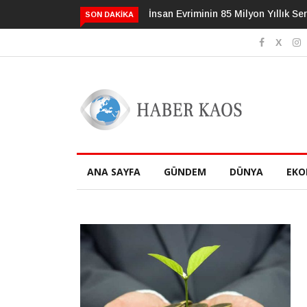
İnsan Evriminin 85 Milyon Yıllık Serüveni
3 Alışkanlık Demansı 13 
SON DAKIKA
Geciktirebilir
ANA SAYFA
GÜNDEM
DÜNYA
EKO