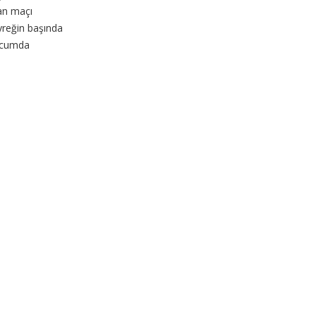
an maçı
yreğin başında
hücumda
inci çeyreğe 7-