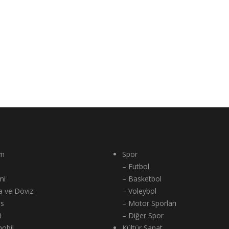
m
Spor
– Futbol
mi
– Basketbol
a ve Döviz
– Voleybol
ns
– Motor Sporları
i
– Diğer Spor
obil
Kültür Sanat