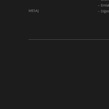
– Emla
MESAJ
– Diğe