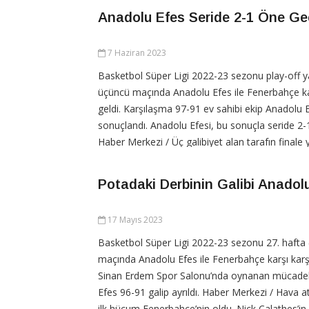
Anadolu Efes Seride 2-1 Öne Ge
7 Haziran 2023
Basketbol Süper Ligi 2022-23 sezonu play-off ya
üçüncü maçında Anadolu Efes ile Fenerbahçe ka
geldi. Karşılaşma 97-91 ev sahibi ekip Anadolu 
sonuçlandı. Anadolu Efesi, bu sonuçla seride 2-
Haber Merkezi / Üç galibiyet alan tarafın finale
seride dördüncü mücadeleye 9 Haziran Cuma g
Potadaki Derbinin Galibi Anadol
CONTINUE READING
17 Mayıs 2023
Basketbol Süper Ligi 2022-23 sezonu 27. hafta 
maçında Anadolu Efes ile Fenerbahçe karşı karşı
Sinan Erdem Spor Salonu’nda oynanan mücade
Efes 96-91 galip ayrıldı. Haber Merkezi / Hava atı
ilk hücum Fenerbahçe’nin oldu. Nick Calathes’in