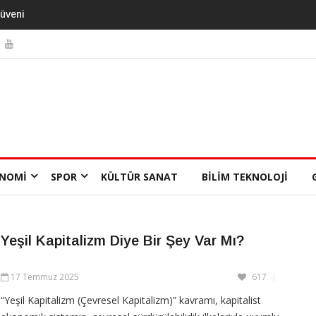
Yıl
NOMI
SPOR
KÜLTÜR SANAT
BILIM TEKNOLOJI
Yeşil Kapitalizm Diye Bir Şey Var Mı?
17 Temmuz 2025
617
“Yeşil Kapitalizm (Çevresel Kapitalizm)” kavramı, kapitalist