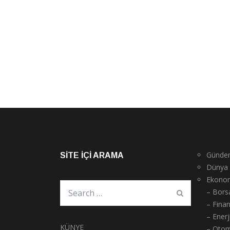
Günde
SITE İÇI ARAMA
Dünya
Ekono
– Bors
– Fina
– Enerj
KÜNYE
– Otom