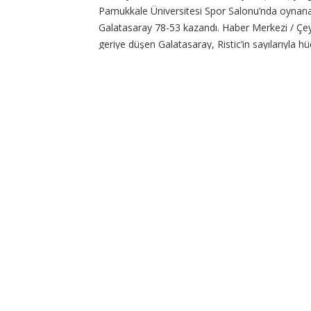
Pamukkale Üniversitesi Spor Salonu’nda oynan
Galatasaray 78-53 kazandı. Haber Merkezi / Çe
geriye düşen Galatasaray, Ristic’in sayılarıyla 
toparladı ve ilk periyodu 18-14 geride kapadı. İk
0’lık
CONTINUE READING