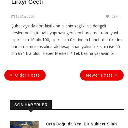
Lirayı Geçti
15 Mart 2024
284
Şubat ayında dört kişilik bir ailenin sağlıklı ve dengeli
beslenmesi için aylık yapması gereken harcama tutarı yani
açlık sınırı 16 bin 100, açlık sınırı üzerinden hanehalkı tüketim
harcamaları esas alınarak hesaplanan yoksulluk sınırı ise 55
bin 691 lira oldu. Haber Merkezi / Tek başına yaşayan bir
kişinin sağlıklı ve dengeli beslenmesi için
Older Posts
Newer Posts
CONTINUE READING
SON HABERLER
Orta Doğu’da Yeni Bir Nükleer Silah