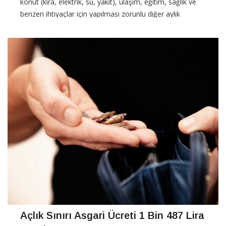
konut (kira, elektrik, su, yakıt), ulaşım, eğitim, sağlık ve
benzeri ihtiyaçlar için yapılması zorunlu diğer aylık
harcamalarının toplam tutarı yani
CONTINUE READING
Açlık Sınırı Asgari Ücreti 1 Bin 487 Lira