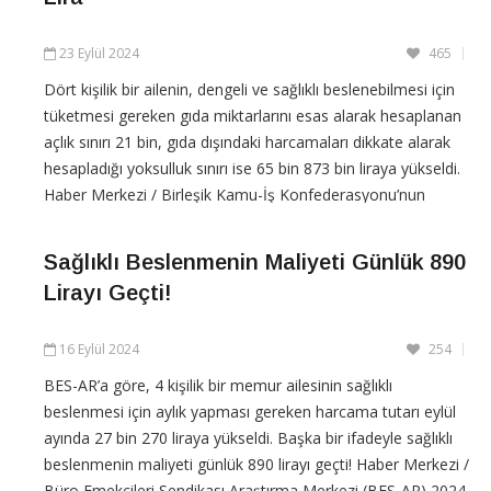
23 Eylül 2024
465
Dört kişilik bir ailenin, dengeli ve sağlıklı beslenebilmesi için
tüketmesi gereken gıda miktarlarını esas alarak hesaplanan
açlık sınırı 21 bin, gıda dışındaki harcamaları dikkate alarak
hesapladığı yoksulluk sınırı ise 65 bin 873 bin liraya yükseldi.
Haber Merkezi / Birleşik Kamu-İş Konfederasyonu’nun
araştırma birimi Kamu-Ar, Açlık
Sağlıklı Beslenmenin Maliyeti Günlük 890
CONTINUE READING
Lirayı Geçti!
16 Eylül 2024
254
BES-AR’a göre, 4 kişilik bir memur ailesinin sağlıklı
beslenmesi için aylık yapması gereken harcama tutarı eylül
ayında 27 bin 270 liraya yükseldi. Başka bir ifadeyle sağlıklı
beslenmenin maliyeti günlük 890 lirayı geçti! Haber Merkezi /
Büro Emekçileri Sendikası Araştırma Merkezi (BES-AR) 2024