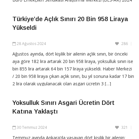
Eylül açlık ve yoksulluk sınırı verilerini
Türkiye’de Açlık Sınırı 20 Bin 958 Liraya
CONTINUE READING
Yükseldi
28 Ağustos 2024
286
Ağustos ayında, dört kişilik bir ailenin açlık sınırı, bir önceki
aya göre 182 lira artarak 20 bin 958 liraya, yoksulluk sınırı ise
bin 855 lira artarak 64 bin 157 liraya yükseldi. Haber Merkezi
/ 20 bin 958 liraya çıkan açlık sınırı, bu yıl sonuna kadar 17 bin
2 lira olarak uygulanacak olan asgari ücretin 3 […]
CONTINUE READING
Yoksulluk Sınırı Asgari Ücretin Dört
Katına Yaklaştı
30 Temmuz 2024
321
Temmuz ayında Ankara’da yaşayan dört kişilik bir ailenin;