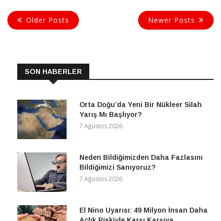
Older Posts
Newer Posts
CONTINUE READING
SON HABERLER
Orta Doğu’da Yeni Bir Nükleer Silah
Yarış Mı Başlıyor?
7 Ağustos 2026
Neden Bildiğimizden Daha Fazlasını
Bildiğimizi Sanıyoruz?
7 Ağustos 2026
El Nino Uyarısı: 49 Milyon İnsan Daha
Açlık Riskiyle Karşı Karşıya