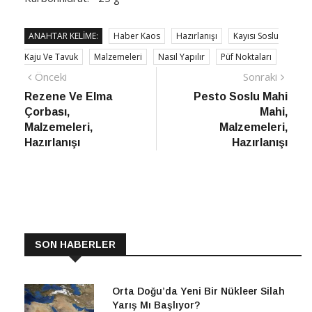
ANAHTAR KELIME:
Haber Kaos
Hazırlanışı
Kayısı Soslu
Kaju Ve Tavuk
Malzemeleri
Nasıl Yapılır
Püf Noktaları
Yazı
Önceki
Sonra
Önceki
Sonraki
haber
Habe
Rezene Ve Elma
Pesto Soslu Mahi
gezinmesi
Çorbası,
Mahi,
Malzemeleri,
Malzemeleri,
Hazırlanışı
Hazırlanışı
SON HABERLER
Orta Doğu’da Yeni Bir Nükleer Silah
Yarış Mı Başlıyor?