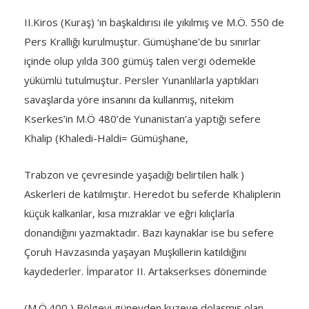
II.Kiros (Kuraş) ‘ın başkaldırısı ile yıkılmış ve M.Ö. 550 de
Pers Krallığı kurulmuştur. Gümüşhane’de bu sınırlar
içinde olup yılda 300 gümüş talen vergi ödemekle
yükümlü tutulmuştur. Persler Yunanlılarla yaptıkları
savaşlarda yöre insanını da kullanmış, nitekim
Kserkes’in M.Ö 480’de Yunanistan’a yaptığı sefere
Khalip (Khaledi-Haldi= Gümüşhane,
Trabzon ve çevresinde yaşadığı belirtilen halk )
Askerleri de katılmıştır. Heredot bu seferde Khaliplerin
küçük kalkanlar, kısa mızraklar ve eğri kılıçlarla
donandığını yazmaktadır. Bazı kaynaklar ise bu sefere
Çoruh Havzasında yaşayan Muşkillerin katıldığını
kaydederler. İmparator II. Artakserkses döneminde
(M.Ö.400 ) Bölgeyi güneyden kuzeye dolaşmış olan