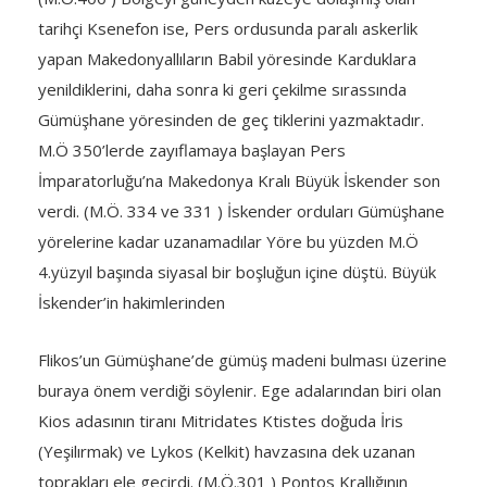
tarihçi Ksenefon ise, Pers ordusunda paralı askerlik
yapan Makedonyallıların Babil yöresinde Karduklara
yenildiklerini, daha sonra ki geri çekilme sırassında
Gümüşhane yöresinden de geç tiklerini yazmaktadır.
M.Ö 350’lerde zayıflamaya başlayan Pers
İmparatorluğu’na Makedonya Kralı Büyük İskender son
verdi. (M.Ö. 334 ve 331 ) İskender orduları Gümüşhane
yörelerine kadar uzanamadılar Yöre bu yüzden M.Ö
4.yüzyıl başında siyasal bir boşluğun içine düştü. Büyük
İskender’in hakimlerinden
Flikos’un Gümüşhane’de gümüş madeni bulması üzerine
buraya önem verdiği söylenir. Ege adalarından biri olan
Kios adasının tiranı Mitridates Ktistes doğuda İris
(Yeşilırmak) ve Lykos (Kelkit) havzasına dek uzanan
toprakları ele geçirdi. (M.Ö.301 ) Pontos Krallığının