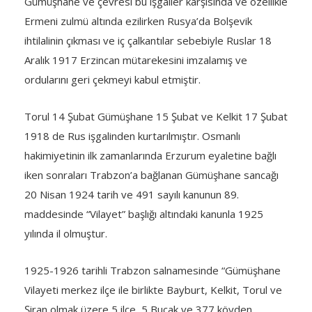
Gümüşhane ve çevresi bu işgaller karşısında ve özellikle
Ermeni zulmü altında ezilirken Rusya’da Bolşevik
ihtilalinin çıkması ve iç çalkantılar sebebiyle Ruslar 18
Aralık 1917 Erzincan mütarekesini imzalamış ve
ordularını geri çekmeyi kabul etmiştir.
Torul 14 Şubat Gümüşhane 15 Şubat ve Kelkit 17 Şubat
1918 de Rus işgalinden kurtarılmıştır. Osmanlı
hakimiyetinin ilk zamanlarında Erzurum eyaletine bağlı
iken sonraları Trabzon’a bağlanan Gümüşhane sancağı
20 Nisan 1924 tarih ve 491 sayılı kanunun 89.
maddesinde “Vilayet” başlığı altındaki kanunla 1925
yılında il olmuştur.
1925-1926 tarihli Trabzon salnamesinde “Gümüşhane
Vilayeti merkez ilçe ile birlikte Bayburt, Kelkit, Torul ve
Şiran olmak üzere 5 ilçe, 5 Bucak ve 377 köyden