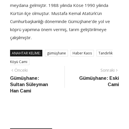
meydana gelmiştir. 1988 yılında Köse 1990 yılında
Kürtün ilçe olmuştur. Mustafa Kemal Atatürk’ün
Cumhurbaşkanlığı döneminde Gümüşhane’de yol ve
köprü yapımına önem vermiş, tarım geliştirilmeye
çalışılmıştır.
ANAHTAR KELIME:
gümüşhane
Haber Kaos
Tandırlık
Köyü Cami
Yazı
Önceki
Sonra
Önceki
Sonraki
haber
Habe
Gümüşhane:
Gümüşhane: Eski
gezinmesi
Sultan Süleyman
Cami
Han Cami