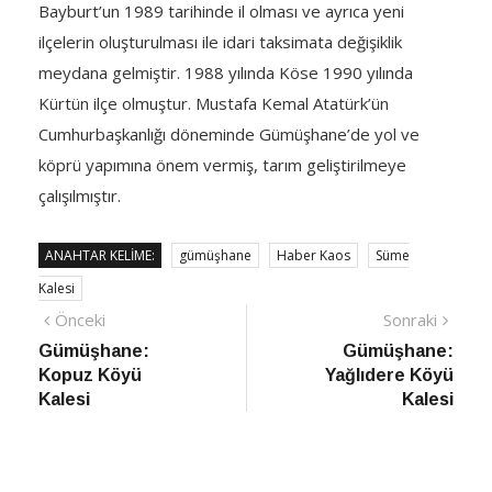
Bayburt’un 1989 tarihinde il olması ve ayrıca yeni
ilçelerin oluşturulması ile idari taksimata değişiklik
meydana gelmiştir. 1988 yılında Köse 1990 yılında
Kürtün ilçe olmuştur. Mustafa Kemal Atatürk’ün
Cumhurbaşkanlığı döneminde Gümüşhane’de yol ve
köprü yapımına önem vermiş, tarım geliştirilmeye
çalışılmıştır.
ANAHTAR KELIME:
gümüşhane
Haber Kaos
Süme
Kalesi
Yazı
Önceki
Sonra
Önceki
Sonraki
haber
Habe
Gümüşhane:
Gümüşhane:
gezinmesi
Kopuz Köyü
Yağlıdere Köyü
Kalesi
Kalesi