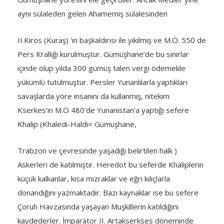
aynı sülaleden gelen Ahamemiş sülalesinden
II.Kiros (Kuraş) ‘ın başkaldırısı ile yıkılmış ve M.Ö. 550 de
Pers Krallığı kurulmuştur. Gümüşhane’de bu sınırlar
içinde olup yılda 300 gümüş talen vergi ödemekle
yükümlü tutulmuştur. Persler Yunanlılarla yaptıkları
savaşlarda yöre insanını da kullanmış, nitekim
Kserkes’in M.Ö 480’de Yunanistan’a yaptığı sefere
Khalip (Khaledi-Haldi= Gümüşhane,
Trabzon ve çevresinde yaşadığı belirtilen halk )
Askerleri de katılmıştır. Heredot bu seferde Khaliplerin
küçük kalkanlar, kısa mızraklar ve eğri kılıçlarla
donandığını yazmaktadır. Bazı kaynaklar ise bu sefere
Çoruh Havzasında yaşayan Muşkillerin katıldığını
kaydederler. İmparator II. Artakserkses döneminde