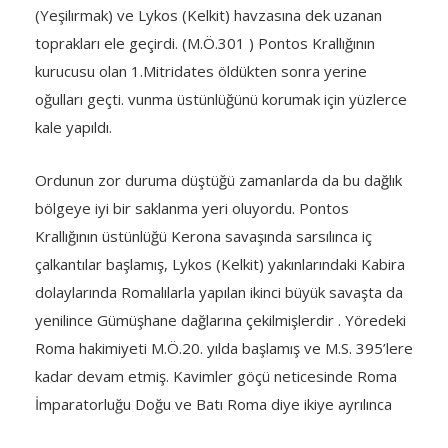
(Yeşilırmak) ve Lykos (Kelkit) havzasına dek uzanan
toprakları ele geçirdi. (M.Ö.301 ) Pontos Krallığının
kurucusu olan 1.Mitridates öldükten sonra yerine
oğulları geçti. vunma üstünlüğünü korumak için yüzlerce
kale yapıldı.
Ordunun zor duruma düştüğü zamanlarda da bu dağlık
bölgeye iyi bir saklanma yeri oluyordu. Pontos
Krallığının üstünlüğü Kerona savaşında sarsılınca iç
çalkantılar başlamış, Lykos (Kelkit) yakınlarındaki Kabira
dolaylarında Romalılarla yapılan ikinci büyük savaşta da
yenilince Gümüşhane dağlarına çekilmişlerdir . Yöredeki
Roma hakimiyeti M.Ö.20. yılda başlamış ve M.S. 395’lere
kadar devam etmiş. Kavimler göçü neticesinde Roma
İmparatorluğu Doğu ve Batı Roma diye ikiye ayrılınca