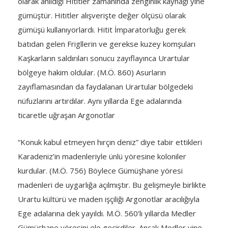
olarak anıldığı Hititler zamanında zenginlik kaynağı yine
gümüştür. Hititler alışverişte değer ölçüsü olarak
gümüşü kullanıyorlardı. Hitit İmparatorluğu gerek
batıdan gelen Frigllerin ve gerekse kuzey komşuları
Kaşkarların saldırıları sonucu zayıflayınca Urartular
bölgeye hakim oldular. (M.Ö. 860) Asurların
zayıflamasından da faydalanan Urartular bölgedeki
nüfuzlarını artırdılar. Aynı yıllarda Ege adalarında
ticaretle uğraşan Argonotlar
“Konuk kabul etmeyen hırçın deniz” diye tabir ettikleri
Karadeniz’in madenleriyle ünlü yöresine koloniler
kurdular. (M.Ö. 756) Böylece Gümüşhane yöresi
madenleri de uygarlığa açılmıştır. Bu gelişmeyle birlikte
Urartu kültürü ve maden işçiliği Argonotlar aracılığıyla
Ege adalarına dek yayıldı. M.Ö. 560’lı yıllarda Medler
Gümüşhane yöresini ele geçirdiler. Ancak Medler yine