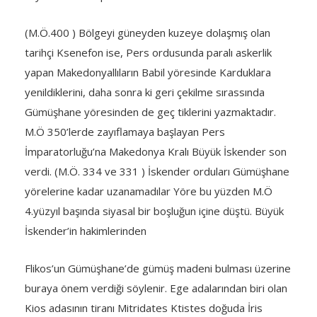
(M.Ö.400 ) Bölgeyi güneyden kuzeye dolaşmış olan
tarihçi Ksenefon ise, Pers ordusunda paralı askerlik
yapan Makedonyallıların Babil yöresinde Karduklara
yenildiklerini, daha sonra ki geri çekilme sırassında
Gümüşhane yöresinden de geç tiklerini yazmaktadır.
M.Ö 350’lerde zayıflamaya başlayan Pers
İmparatorluğu’na Makedonya Kralı Büyük İskender son
verdi. (M.Ö. 334 ve 331 ) İskender orduları Gümüşhane
yörelerine kadar uzanamadılar Yöre bu yüzden M.Ö
4.yüzyıl başında siyasal bir boşluğun içine düştü. Büyük
İskender’in hakimlerinden
Flikos’un Gümüşhane’de gümüş madeni bulması üzerine
buraya önem verdiği söylenir. Ege adalarından biri olan
Kios adasının tiranı Mitridates Ktistes doğuda İris