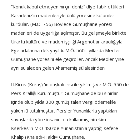
“Konuk kabul etmeyen hırçın deniz” diye tabir ettikleri
Karadeniz’in madenleriyle ünlü yöresine koloniler
kurdular. (M.Ö. 756) Böylece Gümüşhane yöresi
madenleri de uygarlığa açılmıştır. Bu gelişmeyle birlikte
Urartu kültürü ve maden işçiliği Argonotlar aracılığıyla
Ege adalarına dek yayıldı. M.Ö. 560’lı yıllarda Medler
Gümüşhane yöresini ele geçirdiler. Ancak Medler yine
aynı sülaleden gelen Ahamemiş sülalesinden
II.Kiros (Kuraş) ‘ın başkaldırısı ile yıkılmış ve M.Ö. 550 de
Pers Krallığı kurulmuştur. Gümüşhane’de bu sınırlar
içinde olup yılda 300 gümüş talen vergi ödemekle
yükümlü tutulmuştur. Persler Yunanlılarla yaptıkları
savaşlarda yöre insanını da kullanmış, nitekim
Kserkes’in M.Ö 480’de Yunanistan’a yaptığı sefere
Khalip (Khaledi-Haldi= Gümüşhane,