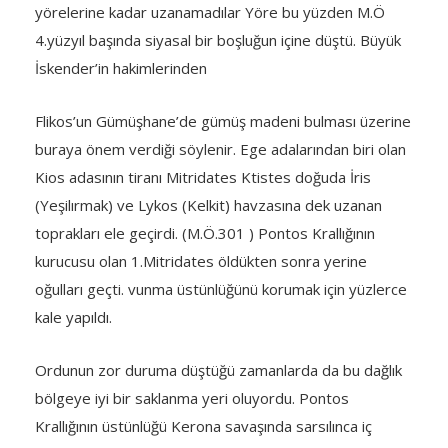
yörelerine kadar uzanamadılar Yöre bu yüzden M.Ö
4.yüzyıl başında siyasal bir boşluğun içine düştü. Büyük
İskender’in hakimlerinden
Flikos’un Gümüşhane’de gümüş madeni bulması üzerine
buraya önem verdiği söylenir. Ege adalarından biri olan
Kios adasının tiranı Mitridates Ktistes doğuda İris
(Yeşilırmak) ve Lykos (Kelkit) havzasına dek uzanan
toprakları ele geçirdi. (M.Ö.301 ) Pontos Krallığının
kurucusu olan 1.Mitridates öldükten sonra yerine
oğulları geçti. vunma üstünlüğünü korumak için yüzlerce
kale yapıldı.
Ordunun zor duruma düştüğü zamanlarda da bu dağlık
bölgeye iyi bir saklanma yeri oluyordu. Pontos
Krallığının üstünlüğü Kerona savaşında sarsılınca iç