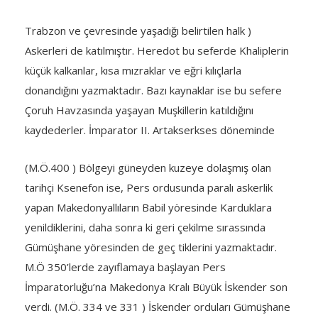
Trabzon ve çevresinde yaşadığı belirtilen halk )
Askerleri de katılmıştır. Heredot bu seferde Khaliplerin
küçük kalkanlar, kısa mızraklar ve eğri kılıçlarla
donandığını yazmaktadır. Bazı kaynaklar ise bu sefere
Çoruh Havzasında yaşayan Muşkillerin katıldığını
kaydederler. İmparator II. Artakserkses döneminde
(M.Ö.400 ) Bölgeyi güneyden kuzeye dolaşmış olan
tarihçi Ksenefon ise, Pers ordusunda paralı askerlik
yapan Makedonyallıların Babil yöresinde Karduklara
yenildiklerini, daha sonra ki geri çekilme sırassında
Gümüşhane yöresinden de geç tiklerini yazmaktadır.
M.Ö 350’lerde zayıflamaya başlayan Pers
İmparatorluğu’na Makedonya Kralı Büyük İskender son
verdi. (M.Ö. 334 ve 331 ) İskender orduları Gümüşhane