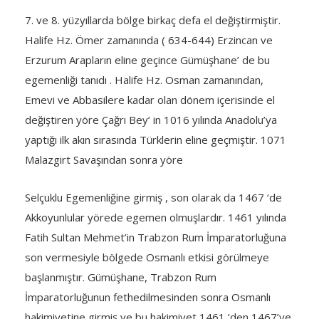
7. ve 8. yüzyıllarda bölge birkaç defa el değiştirmiştir.
Halife Hz. Ömer zamanında ( 634-644) Erzincan ve
Erzurum Arapların eline geçince Gümüşhane’ de bu
egemenliği tanıdı . Halife Hz. Osman zamanından,
Emevi ve Abbasilere kadar olan dönem içerisinde el
değiştiren yöre Çağrı Bey’ in 1016 yılında Anadolu’ya
yaptığı ilk akın sırasında Türklerin eline geçmiştir. 1071
Malazgirt Savaşından sonra yöre
Selçuklu Egemenliğine girmiş , son olarak da 1467 ‘de
Akkoyunlular yörede egemen olmuşlardır. 1461 yılında
Fatih Sultan Mehmet’in Trabzon Rum İmparatorluğuna
son vermesiyle bölgede Osmanlı etkisi görülmeye
başlanmıştır. Gümüşhane, Trabzon Rum
İmparatorluğunun fethedilmesinden sonra Osmanlı
hakimiyetine girmiş ve bu hakimiyet 1461 ‘den 1467’ye