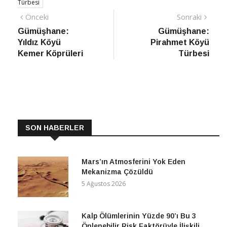
Türbesi
Yazı
Önceki
Sonra
Önceki
Sonraki
haber
Habe
Gümüşhane:
Gümüşhane:
gezinmesi
Yıldız Köyü
Pirahmet Köyü
Kemer Köprüleri
Türbesi
SON HABERLER
Mars’ın Atmosferini Yok Eden
Mekanizma Çözüldü
5 Ağustos 2026
Kalp Ölümlerinin Yüzde 90’ı Bu 3
Önlenebilir Risk Faktörüyle İlişkili