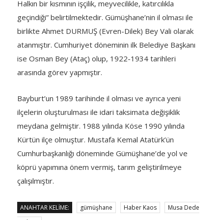
Halkın bir kısmının işçilik, meyvecilikle, katırcılıkla
geçindiği” belirtilmektedir. Gümüşhane’nin il olması ile
birlikte Ahmet DURMUŞ (Evren-Dilek) Bey Vali olarak
atanmıştır. Cumhuriyet döneminin ilk Belediye Başkanı
ise Osman Bey (Ataç) olup, 1922-1934 tarihleri
arasında görev yapmıştır.
Bayburt’un 1989 tarihinde il olması ve ayrıca yeni
ilçelerin oluşturulması ile idari taksimata değişiklik
meydana gelmiştir. 1988 yılında Köse 1990 yılında
Kürtün ilçe olmuştur. Mustafa Kemal Atatürk’ün
Cumhurbaşkanlığı döneminde Gümüşhane’de yol ve
köprü yapımına önem vermiş, tarım geliştirilmeye
çalışılmıştır.
ANAHTAR KELIME:
gümüşhane
Haber Kaos
Musa Dede