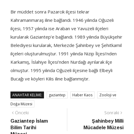
Bir müddet sonra Pazarcık ilçesi tekrar
Kahramanmaraş iline bağlandı. 1946 yılında Oğuzeli
ilçesi, 1957 yılında ise Araban ve Yavuzeli ilçeleri
kurularak Gaziantep’e bağlandı. 1989 yılında Büyükşehir
Belediyesi kurularak, Merkezde Şahinbey ve Şehitkamil
ilçeleri oluşturulmuştur. 1991 yılında Nizip İlçesi’nden
Karkamış, İslahiye İlçesi’nden Nurdağı ayrılarak ilçe
olmuştur. 1995 yılında Oğuzeli ilçesine bağlı Elbeyli
Bucağı ve köy­leri Kilis iline bağlanmıştır.
ANAHTAR KELIME:
gaziantep
Haber Kaos
Zooloji ve
Doğa Müzesi
Yazı
Önceki
Sonra
Önceki
Sonraki
haber
Habe
Gaziantep İslam
Şahinbey Milli
gezinmesi
Bilim Tarihi
Mücadele Müzesi