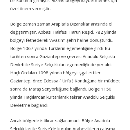
bir konuma girmiştir. Bizans bölgeyi kaybetmemek için
özel önem vermiştir.
Bölge zaman zaman Araplarla Bizanslılar arasında el
değiştirmiştir. Abbasi Halifesi Harun Reşid, 782 yılında
bölgeyi fethederek ‘Avasım’ şehri haline dönüştürdü.
Bölge 1067 yılında Türklerin egemenliğine girdi. Bu
tarihten sonra Gaziantep ve çevresi Anadolu Selçuklu
Devleti ile Suriye Selçukluları egemenliğinde yer aldı.
Haçlı Orduları 1098 yılında bölgeyi işgal ettiler.
Gaziantep, önce Edessa ( Urfa ) Kontluğuna bir müddet
sonra da Maraş Senyörlüğüne bağlandı. Bölge 1150
yılında Haçlılardan kurtarılarak tekrar Anadolu Selçuklu
Devleti’ne bağlandı.
Ancak bölgede istikrar sağlanamadı. Bölge Anadolu
Selçukluları ile Suriye’de kurulan Atabeyliklerin çatışma