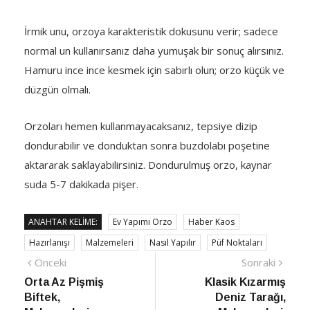
İrmik unu, orzoya karakteristik dokusunu verir; sadece
normal un kullanırsanız daha yumuşak bir sonuç alırsınız.
Hamuru ince ince kesmek için sabırlı olun; orzo küçük ve
düzgün olmalı.
Orzoları hemen kullanmayacaksanız, tepsiye dizip
dondurabilir ve donduktan sonra buzdolabı poşetine
aktararak saklayabilirsiniz. Dondurulmuş orzo, kaynar
suda 5-7 dakikada pişer.
ANAHTAR KELIME:
Ev Yapımı Orzo
Haber Kaos
Hazırlanışı
Malzemeleri
Nasıl Yapılır
Püf Noktaları
Yazı
Önceki
Sonra
Önceki
Sonraki
haber
Habe
Orta Az Pişmiş
Klasik Kızarmış
gezinmesi
Biftek,
Deniz Tarağı,