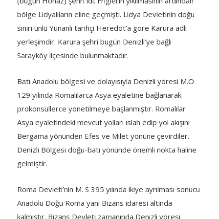
(bugün Honaz) şehri idi. Friglerin yıkılmasının ardından
bölge Lidyalıların eline geçmişti. Lidya Devletinin doğu
sınırı ünlü Yunanlı tarihçi Heredot’a göre Karura adlı
yerleşimdir. Karura şehri bugün Denizli’ye bağlı
Sarayköy ilçesinde bulunmaktadır.
Batı Anadolu bölgesi ve dolayısıyla Denizli yöresi M.Ö
129 yılında Romalılarca Asya eyaletine bağlanarak
prokonsüllerce yönetilmeye başlanmıştır. Romalılar
Asya eyaletindeki mevcut yolları ıslah edip yol akışını
Bergama yönünden Efes ve Milet yönüne çevirdiler.
Denizli Bölgesi doğu-batı yönünde önemli nokta haline
gelmiştir.
Roma Devleti’nin M. S 395 yılında ikiye ayrılması sonucu
Anadolu Doğu Roma yani Bizans idaresi altında
kalmıştır. Bizans Devleti zamanında Denizli yöresi