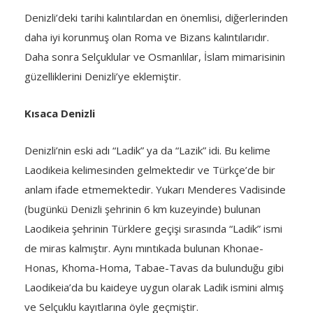
Denizli’deki tarihi kalıntılardan en önemlisi, diğerlerinden
daha iyi korunmuş olan Roma ve Bizans kalıntılarıdır.
Daha sonra Selçuklular ve Osmanlılar, İslam mimarisinin
güzelliklerini Denizli’ye eklemiştir.
Kısaca Denizli
Denizli’nin eski adı “Ladik” ya da “Lazik” idi. Bu kelime
Laodikeia kelimesinden gelmektedir ve Türkçe’de bir
anlam ifade etmemektedir. Yukarı Menderes Vadisinde
(bugünkü Denizli şehrinin 6 km kuzeyinde) bulunan
Laodikeia şehrinin Türklere geçişi sırasında “Ladik” ismi
de miras kalmıştır. Aynı mıntıkada bulunan Khonae-
Honas, Khoma-Homa, Tabae-Tavas da bulunduğu gibi
Laodikeia’da bu kaideye uygun olarak Ladik ismini almış
ve Selçuklu kayıtlarına öyle geçmiştir.