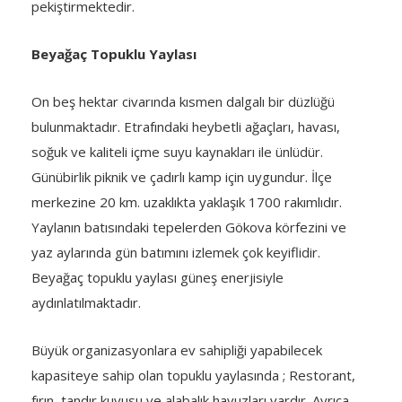
pekiştirmektedir.
Beyağaç Topuklu Yaylası
On beş hektar civarında kısmen dalgalı bir düzlüğü
bulunmaktadır. Etrafındaki heybetli ağaçları, havası,
soğuk ve kaliteli içme suyu kaynakları ile ünlüdür.
Günübirlik piknik ve çadırlı kamp için uygundur. İlçe
merkezine 20 km. uzaklıkta yaklaşık 1700 rakımlıdır.
Yaylanın batısındaki tepelerden Gökova körfezini ve
yaz aylarında gün batımını izlemek çok keyiflidir.
Beyağaç topuklu yaylası güneş enerjisiyle
aydınlatılmaktadır.
Büyük organizasyonlara ev sahipliği yapabilecek
kapasiteye sahip olan topuklu yaylasında ; Restorant,
fırın, tandır kuyusu ve alabalık havuzları vardır. Ayrıca