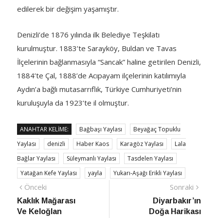
edilerek bir değişim yaşamıştır.
Denizli’de 1876 yılında ilk Belediye Teşkilatı
kurulmuştur. 1883’te Sarayköy, Buldan ve Tavas
İlçelerinin bağlanmasıyla “Sancak” haline getirilen Denizli,
1884’te Çal, 1888’de Acıpayam ilçelerinin katılımıyla
Aydın’a bağlı mutasarrıflık, Türkiye Cumhuriyeti’nin
kuruluşuyla da 1923’te il olmuştur.
ANAHTAR KELIME:
Bağbaşı Yaylası
Beyağaç Topuklu
Yaylası
denizli
Haber Kaos
Karagöz Yaylası
Lala
Bağlar Yaylası
Süleymanlı Yaylası
Tasdelen Yaylası
Yatağan Kefe Yaylası
yayla
Yukarı-Aşağı Erikli Yaylası
Yazı
Önceki
Sonra
Önceki
Sonraki
haber
Habe
Kaklık Mağarası
Diyarbakır’ın
gezinmesi
Ve Keloğlan
Doğa Harikası