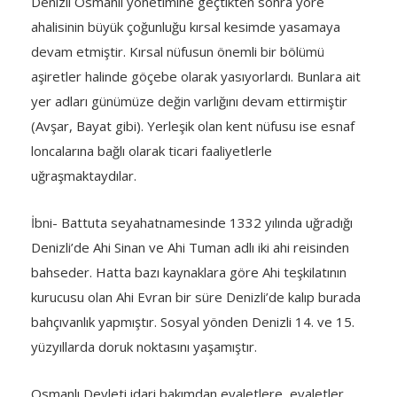
Denizli Osmanlı yönetimine geçtikten sonra yöre
ahalisinin büyük çoğunluğu kırsal kesimde yasamaya
devam etmiştir. Kırsal nüfusun önemli bir bölümü
aşiretler halinde göçebe olarak yasıyorlardı. Bunlara ait
yer adları günümüze değin varlığını devam ettirmiştir
(Avşar, Bayat gibi). Yerleşik olan kent nüfusu ise esnaf
loncalarına bağlı olarak ticari faaliyetlerle
uğraşmaktaydılar.
İbni- Battuta seyahatnamesinde 1332 yılında uğradığı
Denizli’de Ahi Sinan ve Ahi Tuman adlı iki ahi reisinden
bahseder. Hatta bazı kaynaklara göre Ahi teşkilatının
kurucusu olan Ahi Evran bir süre Denizli’de kalıp burada
bahçıvanlık yapmıştır. Sosyal yönden Denizli 14. ve 15.
yüzyıllarda doruk noktasını yaşamıştır.
Osmanlı Devleti idari bakımdan eyaletlere, eyaletler