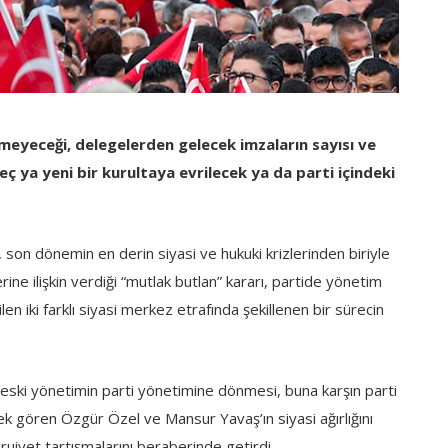
eyeceği, delegelerden gelecek imzaların sayısı ve
eç ya yeni bir kurultaya evrilecek ya da parti içindeki
son dönemin en derin siyasi ve hukuki krizlerinden biriyle
ine ilişkin verdiği “mutlak butlan” kararı, partide yönetim
len iki farklı siyasi merkez etrafında şekillenen bir sürecin
 eski yönetimin parti yönetimine dönmesi, buna karşın parti
k gören Özgür Özel ve Mansur Yavaş’ın siyasi ağırlığını
iyet tartışmalarını beraberinde getirdi.