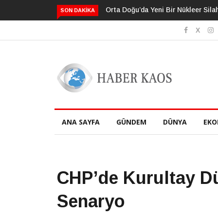
Neden Bildiğimizden Daha Fazlasın
SON DAKIKA
ANA SAYFA
GÜNDEM
DÜNYA
EKO
CHP’de Kurultay D
Senaryo