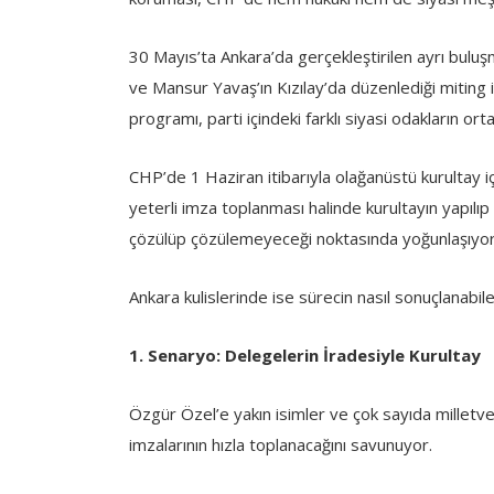
30 Mayıs’ta Ankara’da gerçekleştirilen ayrı bul
ve Mansur Yavaş’ın Kızılay’da düzenlediği miting
programı, parti içindeki farklı siyasi odakların ort
CHP’de 1 Haziran itibarıyla olağanüstü kurultay i
yeterli imza toplanması halinde kurultayın yapıl
çözülüp çözülemeyeceği noktasında yoğunlaşıyor
Ankara kulislerinde ise sürecin nasıl sonuçlanabil
1. Senaryo: Delegelerin İradesiyle Kurultay
Özgür Özel’e yakın isimler ve çok sayıda milletvek
imzalarının hızla toplanacağını savunuyor.