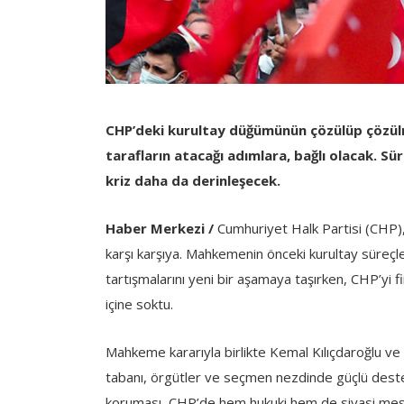
CHP’deki kurultay düğümünün çözülüp çözülm
tarafların atacağı adımlara, bağlı olacak. Sür
kriz daha da derinleşecek.
Haber Merkezi /
Cumhuriyet Halk Partisi (CHP), 
karşı karşıya. Mahkemenin önceki kurultay süreçler
tartışmalarını yeni bir aşamaya taşırken, CHP’yi fii
içine soktu.
Mahkeme kararıyla birlikte Kemal Kılıçdaroğlu ve
tabanı, örgütler ve seçmen nezdinde güçlü deste
koruması, CHP’de hem hukuki hem de siyasi meşru