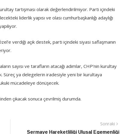
rultay tartışması olarak değerlendirilmiyor. Parti içindeki
ekteki liderlik yapısı ve olası cumhurbaşkanlığı adaylığı
apılıyor.
l’e verdiği açık destek, parti içindeki siyasi saflaşmanın
riyor.
ın sayısı ve tarafların atacağı adımlar, CHP’nin kurultay
Süreç ya delegelerin iradesiyle yeni bir kurultaya
r hukuki mücadeleye dönüşecek.
cinden çıkacak sonuca çevrilmiş durumda.
Sonraki
Sonraki
Haber
Sermaye Hareketliliği Ulusal Egemenliği