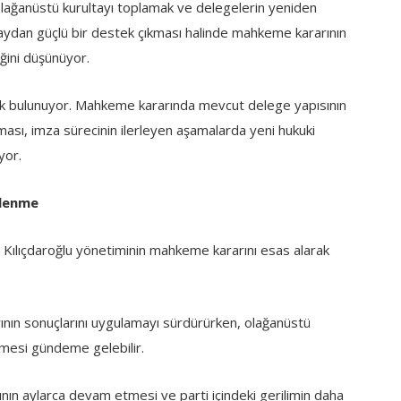
lağanüstü kurultayı toplamak ve delegelerin yeniden
taydan güçlü bir destek çıkması halinde mahkeme kararının
eğini düşünüyor.
zlik bulunuyor. Mahkeme kararında mevcut delege yapısının
ması, imza sürecinin ilerleyen aşamalarda yeni hukuki
yor.
tlenme
al Kılıçdaroğlu yönetiminin mahkeme kararını esas alarak
ının sonuçlarını uygulamayı sürdürürken, olağanüstü
lmesi gündeme gelebilir.
ın aylarca devam etmesi ve parti içindeki gerilimin daha