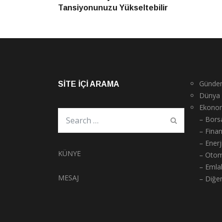
gezinmesi
Tansiyonunuzu Yükseltebilir
Günde
SITE İÇI ARAMA
Dünya
Ekono
– Bors
– Fina
– Enerj
KÜNYE
– Otom
– Emla
MESAJ
– Diğe