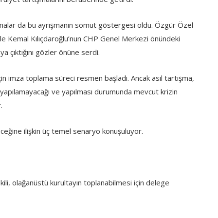
uşmalar da bu ayrışmanın somut göstergesi oldu. Özgür Özel
 ile Kemal Kılıçdaroğlu’nun CHP Genel Merkezi önündeki
aya çıktığını gözler önüne serdi.
çin imza toplama süreci resmen başladı. Ancak asıl tartışma,
ıp yapılamayacağı ve yapılması durumunda mevcut krizin
.
eceğine ilişkin üç temel senaryo konuşuluyor.
ili, olağanüstü kurultayın toplanabilmesi için delege