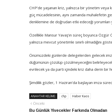
CHP’de yaşanan kriz, yalnızca bir yönetim veya ku
güç mücadelesinin, aynı zamanda muhalefetin gelec
denklemine de doğrudan etki edeceği yorumları y
Özellikle Mansur Yavaş’ın süreç boyunca Özgür Öze
yalnızca mevcut yönetimle sınırlı olmadığını göste
Önümüzdeki günlerde delegelerden gelecek imzalar
düğümünün çözülüp çözülmeyeceğini belirleyecek. 
evrilecek ya da parti içindeki kriz daha derin bi
Şimdilik gözler, 1 Haziran’da başlayan imza süre
ANAHTAR KELIME:
chp
Haber Kaos
Yazı
Önceki
Önceki
haber
Bu Günlük Yiyecekler Farkında Olmadan