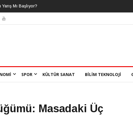
ı Bildiğimizi Sanıyoruz?
NOMI
SPOR
KÜLTÜR SANAT
BILIM TEKNOLOJI
üğümü: Masadaki Üç