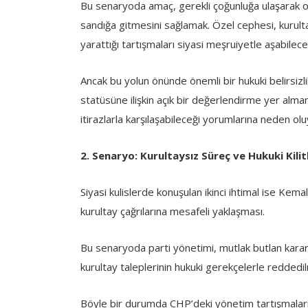
Bu senaryoda amaç, gerekli çoğunluğa ulaşarak o
sandığa gitmesini sağlamak. Özel cephesi, kurul
yarattığı tartışmaları siyasi meşruiyetle aşabilec
Ancak bu yolun önünde önemli bir hukuki belirsi
statüsüne ilişkin açık bir değerlendirme yer alma
itirazlarla karşılaşabileceği yorumlarına neden olu
2. Senaryo: Kurultaysız Süreç ve Hukuki Kili
Siyasi kulislerde konuşulan ikinci ihtimal ise Kem
kurultay çağrılarına mesafeli yaklaşması.
Bu senaryoda parti yönetimi, mutlak butlan karar
kurultay taleplerinin hukuki gerekçelerle reddedi
Böyle bir durumda CHP’deki yönetim tartışmaların