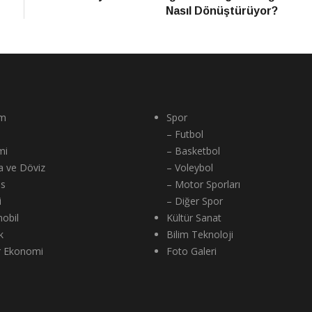
Nasıl Dönüştürüyor?
m
Spor
– Futbol
mi
– Basketbol
a ve Döviz
– Voleybol
ns
– Motor Sporları
i
– Diğer Spor
obil
Kültür Sanat
k
Bilim Teknoloji
r Ekonomi
Foto Galeri