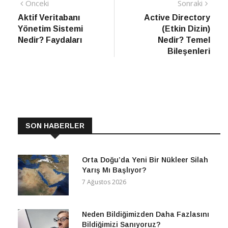
Yazı
Önceki
Sonra
Önceki
Sonraki
haber
Habe
Aktif Veritabanı
Active Directory
gezinmesi
Yönetim Sistemi
(Etkin Dizin)
Nedir? Faydaları
Nedir? Temel
Bileşenleri
SON HABERLER
Orta Doğu’da Yeni Bir Nükleer Silah
Yarış Mı Başlıyor?
7 Ağustos 2026
Neden Bildiğimizden Daha Fazlasını
Bildiğimizi Sanıyoruz?