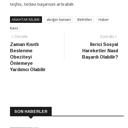
teşhis, tedavi başarısını artırabilir.
ANAHTAR KELIME:
akciğer kanseri
Belirtileri
Haber
Kaos
Yazı
Önceki
Sonra
Önceki
Sonraki
haber
Habe
Zaman Kısıtlı
İlerici Sosyal
gezinmesi
Beslenme
Hareketler Nasıl
Obeziteyi
Başarılı Olabilir?
Önlemeye
Yardımcı Olabilir
SON HABERLER