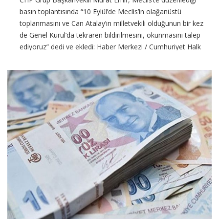
CHP Grup Başkanvekili Murat Emir, Meclis’te düzenlediği
basın toplantısında “10 Eylül’de Meclis’in olağanüstü
toplanmasını ve Can Atalay’ın milletvekili olduğunun bir kez
de Genel Kurul’da tekraren bildirilmesini, okunmasını talep
ediyoruz” dedi ve ekledi: Haber Merkezi / Cumhuriyet Halk
Partisi (CHP),
CONTINUE READING