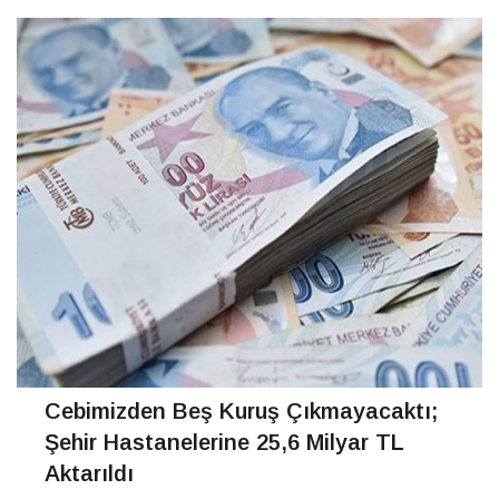
sayısı ise 49 bin 179. Uyuşturucudan hüküm giyen
CONTINUE READING
Cebimizden Beş Kuruş Çıkmayacaktı;
Şehir Hastanelerine 25,6 Milyar TL
Aktarıldı