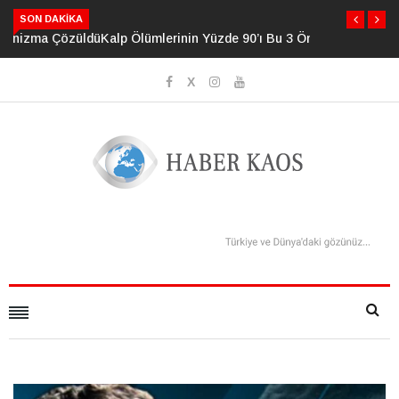
SON DAKIKA
Kalp Ölümlerinin Yüzde 90’ı Bu 3 Önlenebilir Risk Faktörüyle
İlişkili