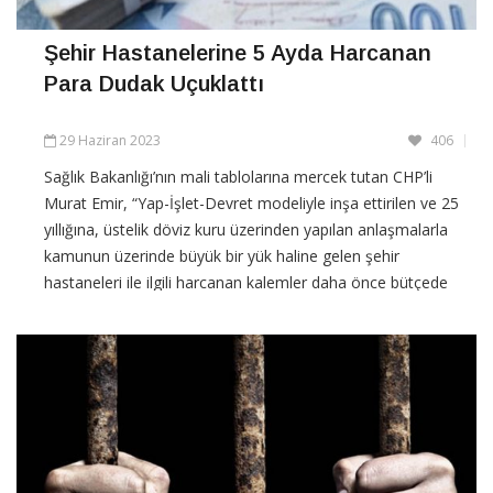
Şehir Hastanelerine 5 Ayda Harcanan
Para Dudak Uçuklattı
29 Haziran 2023
406
Sağlık Bakanlığı’nın mali tablolarına mercek tutan CHP’li
Murat Emir, “Yap-İşlet-Devret modeliyle inşa ettirilen ve 25
yıllığına, üstelik döviz kuru üzerinden yapılan anlaşmalarla
kamunun üzerinde büyük bir yük haline gelen şehir
hastaneleri ile ilgili harcanan kalemler daha önce bütçede
açık bir şekilde yazılıyordu” dedi ve ekledi:
CONTINUE READING