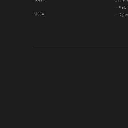
– Otom
– Emla
MESAJ
– Diğe