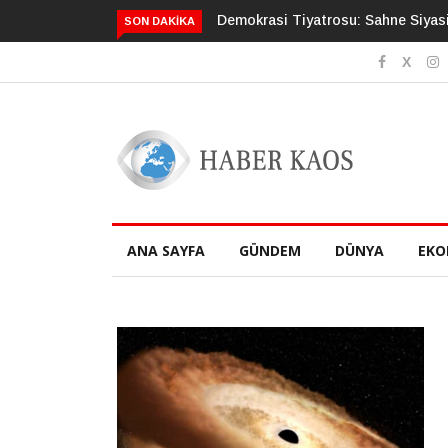
yasilerin, Bilet Vatandaşın, Senaryo Sermayenin
Totaliter Düzenin
SON DAKIKA
ANA SAYFA
GÜNDEM
DÜNYA
EKO