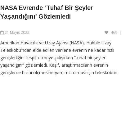
NASA Evrende ‘Tuhaf Bir Şeyler
CONTINUE READING
Yaşandığını’ Gözlemledi
21 Mayıs 2022
469
Amerikan Havacılık ve Uzay Ajansı (NASA), Hubble Uzay
Teleskobu’ndan elde edilen verilerle evrenin ne kadar hızlı
genişlediğini tespit etmeye çalışırken “tuhaf bir şeyler
yaşandığını” gözlemledi. Keşif, araştırmacıların evrenin
genişleme hızını ölçmesine yardımcı olması için teleskobun
kilometre işaretlerini ayarladığı
CONTINUE READING