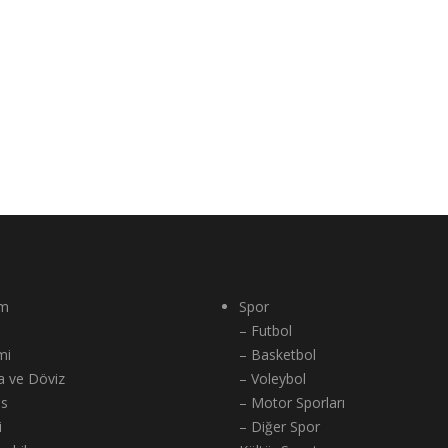
m
Spor
– Futbol
mi
– Basketbol
a ve Döviz
– Voleybol
ns
– Motor Sporları
i
– Diğer Spor