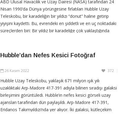
ABD Ulusal Havacılık ve Uzay Dairesi (NASA) tarafından 24
Nisan 1990’da Dünya yörüngesine fırlatılan Hubble Uzay
Teleskobu, bir karadeliğin bir yıldızı “donut” haline getirip
yiyişini kaydetti. Bu, evrendeki en şiddetli ve en uç noktadaki
süreçlerden biri: Bir yıldız bir karadeliğe çok yaklaştığında
karadelik onu yırtarak bir
Hubble’dan Nefes Kesici Fotoğraf
CONTINUE READING
26 Kasım 2022
372
Hubble Uzay Teleskobu, yaklaşık 671 milyon ışık yılı
uzaklıktaki Arp-Madore 417-391 adıyla bilinen sıradışı galaksi
birleşimini görüntüledi. Hubble’ın nefes kesici görseli uzay
ajansları tarafından dün paylaşıldı. Arp-Madore 417-391,
Eridanos Takımyıldızı’nda yer alıyor. İki galaksi, kütleçekim
sebebiyle bir halkayı anımsatacak