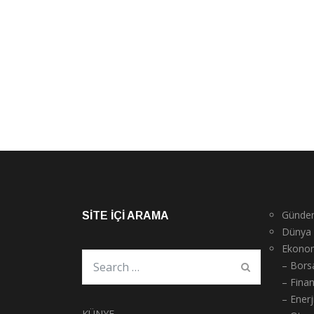
Günde
SITE İÇI ARAMA
Dünya
Ekono
– Bors
– Fina
– Enerj
KÜNYE