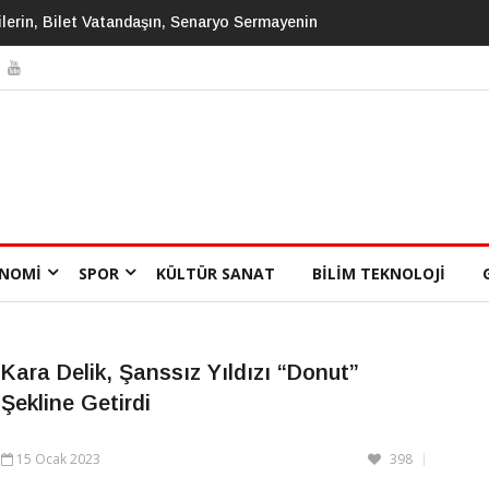
 Ve Gözetim Toplumunun İlk Büyük Romanı: Biz
NOMI
SPOR
KÜLTÜR SANAT
BILIM TEKNOLOJI
Kara Delik, Şanssız Yıldızı “Donut”
Şekline Getirdi
15 Ocak 2023
398