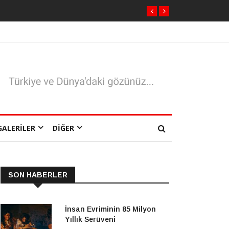
GALERILER
DIĞER
SON HABERLER
İnsan Evriminin 85 Milyon
Yıllık Serüveni