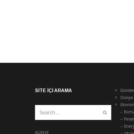
Günde
SITE İÇI ARAMA
Dünya
Ekono
– Bors
– Fina
– Enerj
KÜNYE
– Otom