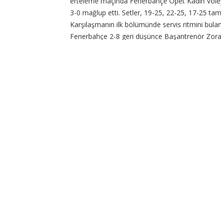
erteleme maçında Fenerbahçe Opet Kadın Vole
3-0 mağlup etti. Setler, 19-25, 22-25, 17-25 ta
Karşılaşmanın ilk bölümünde servis ritmini bul
Fenerbahçe 2-8 geri düşünce Başantrenör Zora
mola geldi. Moladan sayıyla dönen Fenerbahçe,
molaya
CONTINUE READING