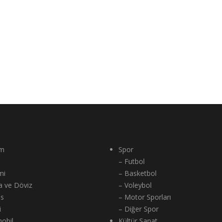
m
Spor
– Futbol
mi
– Basketbol
a ve Döviz
– Voleybol
ns
– Motor Sporları
i
– Diğer Spor
obil
Kültür Sanat