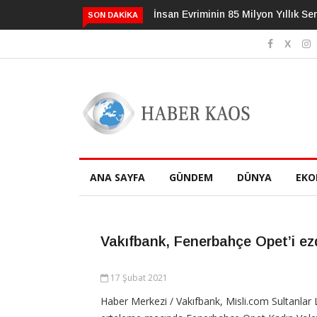
İnsan Evriminin 85 Milyon Yıllık Serüveni
3 Alışkanlık De
SON DAKIKA
Geciktirebilir
ANA SAYFA
GÜNDEM
DÜNYA
EKO
Vakıfbank, Fenerbahçe Opet’i ezd
17 Şubat 2021
Haber Merkezi / Vakıfbank, Misli.com Sultanlar L