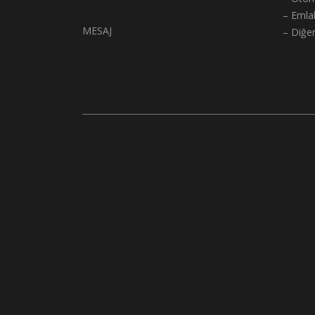
– Emla
MESAJ
– Diğe