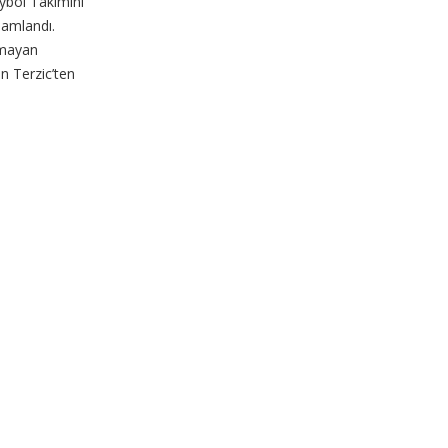
ybol Takımını
mamlandı.
amayan
n Terzic’ten
 teknik