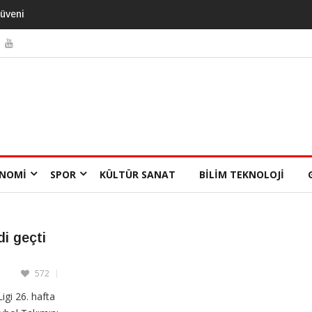
mansı 13 Yıl
NOMI
SPOR
KÜLTÜR SANAT
BILIM TEKNOLOJI
i geçti
572
igi 26. hafta