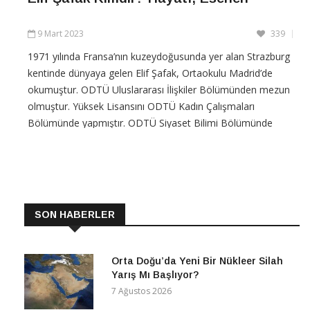
9 Mart 2023
339
1971 yılında Fransa’nın kuzeydoğusunda yer alan Strazburg
kentinde dünyaya gelen Elif Şafak, Ortaokulu Madrid’de
okumuştur. ODTÜ Uluslararası İlişkiler Bölümünden mezun
olmuştur. Yüksek Lisansını ODTÜ Kadın Çalışmaları
Bölümünde yapmıştır. ODTÜ Siyaset Bilimi Bölümünde
doktorasını tamamlamıştır. Yüksek Lisans tezi İslamiyet,
Kadın ve
CONTINUE READING
SON HABERLER
Orta Doğu’da Yeni Bir Nükleer Silah
Yarış Mı Başlıyor?
7 Ağustos 2026