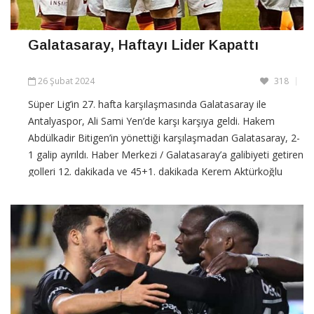
Galatasaray, Haftayı Lider Kapattı
26 Şubat 2024
318
Süper Lig’in 27. hafta karşılaşmasında Galatasaray ile
Antalyaspor, Ali Sami Yen’de karşı karşıya geldi. Hakem
Abdülkadir Bitigen’in yönettiği karşılaşmadan Galatasaray, 2-
1 galip ayrıldı. Haber Merkezi / Galatasaray’a galibiyeti getiren
golleri 12. dakikada ve 45+1. dakikada Kerem Aktürkoğlu
kaydetti. Galatasaray, bu sonuç
CONTINUE READING