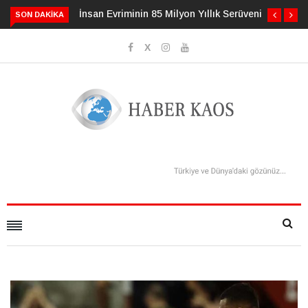
İnsan Evriminin 85 Milyon Yıllık Serüveni
SON DAKIKA