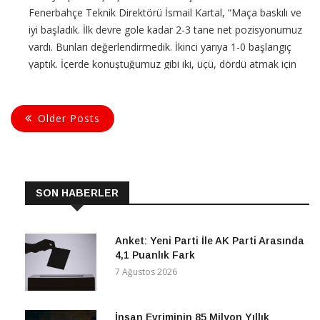
Fenerbahçe Teknik Direktörü İsmail Kartal, “Maça baskılı ve
iyi başladık. İlk devre gole kadar 2-3 tane net pozisyonumuz
vardı. Bunları değerlendirmedik. İkinci yarıya 1-0 başlangıç
yaptık. İçerde konuştuğumuz gibi iki, üçü, dördü atmak için
planları yaptık” dedi ve ekledi:
Older Posts
CONTINUE READING
SON HABERLER
Anket: Yeni Parti İle AK Parti Arasında
4,1 Puanlık Fark
7 Ağustos 2026
İnsan Evriminin 85 Milyon Yıllık