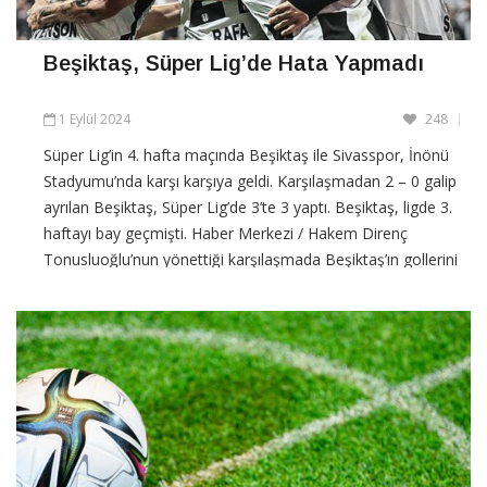
Beşiktaş, Süper Lig’de Hata Yapmadı
1 Eylül 2024
248
Süper Lig’in 4. hafta maçında Beşiktaş ile Sivasspor, İnönü
Stadyumu’nda karşı karşıya geldi. Karşılaşmadan 2 – 0 galip
ayrılan Beşiktaş, Süper Lig’de 3’te 3 yaptı. Beşiktaş, ligde 3.
haftayı bay geçmişti. Haber Merkezi / Hakem Direnç
Tonusluoğlu’nun yönettiği karşılaşmada Beşiktaş’ın gollerini
27.
CONTINUE READING