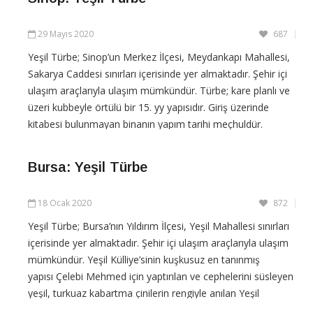
29 Mayıs 2020
687
Yeşil Türbe; Sinop’un Merkez İlçesi, Meydankapı Mahallesi,
Sakarya Caddesi sınırları içerisinde yer almaktadır. Şehir içi
ulaşım araçlarıyla ulaşım mümkündür. Türbe; kare planlı ve
üzeri kubbeyle örtülü bir 15. yy yapısıdır. Giriş üzerinde
kitabesi bulunmayan binanın yapım tarihi meçhuldür.
İçerisinde 5 adet sanduka bulunmakta olup bu
Bursa: Yeşil Türbe
CONTINUE READING
18 Ocak 2020
872
Yeşil Türbe; Bursa’nın Yıldırım İlçesi, Yeşil Mahallesi sınırları
içerisinde yer almaktadır. Şehir içi ulaşım araçlarıyla ulaşım
mümkündür. Yeşil Külliye’sinin kuşkusuz en tanınmış
yapısı Çelebi Mehmed için yaptırılan ve cephelerini süsleyen
yeşil, turkuaz kabartma çinilerin rengiyle anılan Yeşil
Türbe’dir. Yıldırım Beyazid’in oğlu,