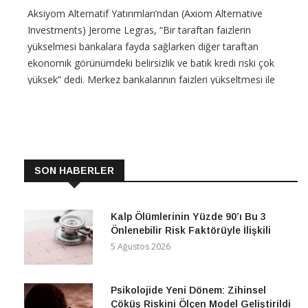
Aksiyom Alternatif Yatırımları’ndan (Axiom Alternative
Investments) Jerome Legras, “Bir taraftan faizlerin
yükselmesi bankalara fayda sağlarken diğer taraftan
ekonomik görünümdeki belirsizlik ve batık kredi riski çok
yüksek” dedi. Merkez bankalarının faizleri yükseltmesi ile
artan borçlanma maliyetleri uzun süredir bekleyişte
CONTINUE READING
SON HABERLER
Kalp Ölümlerinin Yüzde 90’ı Bu 3
Önlenebilir Risk Faktörüyle İlişkili
5 Ağustos 2026
Psikolojide Yeni Dönem: Zihinsel
Çöküş Riskini Ölçen Model Geliştirildi