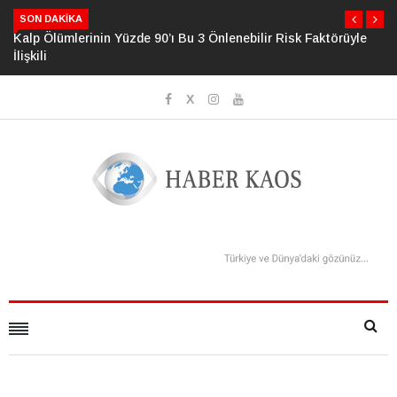
SON DAKIKA
bilir Risk Faktörüyle
Psikolojide Yeni Dönem: Zihinsel Çöküş Ris
Geliştirildi