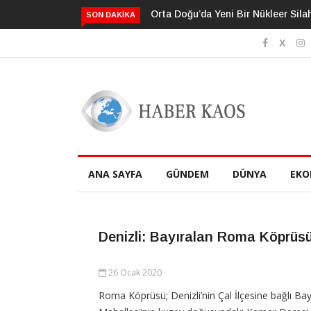
Orta Doğu’da Yeni Bir Nükleer Silah Yarış Mı Başlıyor?
Neden Bildiğim
SON DAKIKA
Sanıyoruz?
ANA SAYFA
GÜNDEM
DÜNYA
EKO
Denizli: Bayıralan Roma Köprüs
26 Ocak 2020
Roma Köprüsü; Denizli’nin Çal İlçesine bağlı Bay