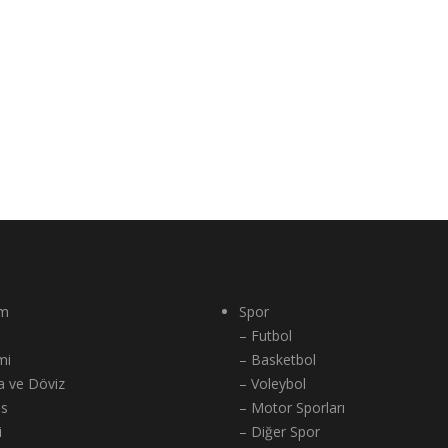
m
Spor
– Futbol
mi
– Basketbol
a ve Döviz
– Voleybol
ns
– Motor Sporları
i
– Diğer Spor