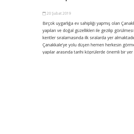
CONTINUE READING
20 Şubat 2019
Birçok uygarlığa ev sahipliği yapmış olan Çanakk
yapıları ve doğal güzellikleri ile gezilip görülmes
kentler sıralamasında ilk sıralarda yer almaktadı
Çanakkale’ye yolu düşen hemen herkesin görm
yapılar arasında tarihi köprülerde önemli bir yer
tutmaktadır. Haber Kaos ekibi olarak Çanakkale il
içinde
CONTINUE READING