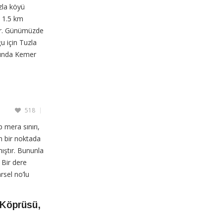
zla köyü
n 1.5 km
dir. Günümüzde
u için Tuzla
sında Kemer
518
 mera sınırı,
ın bir noktada
ştır. Bununla
 Bir dere
rsel no’lu
 Köprüsü,