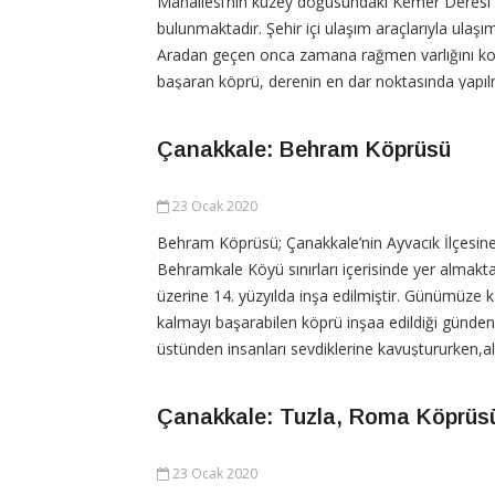
Mahallesi’nin kuzey doğusundaki Kemer Deresi
bulunmaktadır. Şehir içi ulaşım araçlarıyla ula
Aradan geçen onca zamana rağmen varlığını k
başaran köprü, derenin en dar noktasında yapıl
kemerli ve taş örgülüdür. 15×30 cm ve 10×20 
Çanakkale: Behram Köprüsü
CONTINUE READING
23 Ocak 2020
Behram Köprüsü; Çanakkale’nin Ayvacık İlçesine
Behramkale Köyü sınırları içerisinde yer almakta
üzerine 14. yüzyılda inşa edilmiştir. Günümüze 
kalmayı başarabilen köprü inşaa edildiği günde
üstünden insanları sevdiklerine kavuştururken,a
kavuşmak arzusuyla çağlayıp duran Tuzla
Çanakkale: Tuzla, Roma Köprüs
CONTINUE READING
23 Ocak 2020