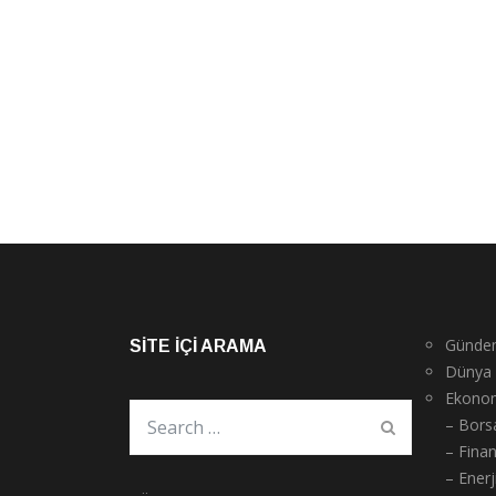
Günde
SITE İÇI ARAMA
Dünya
Ekono
– Bors
– Fina
– Enerj