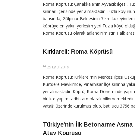
Roma Köprüsü; Çanakkale’nin Ayvacık ilçesi, Tu
sınırları içerisinde yer almaktadır. Tuzla köyünü
batısında, Gülpınar Beldesinin 7 km kuzeyinde
köprüye en yakın yerleşim yeri Tuzla köyü olduğ
Roma Köprüsü olarak adlandırılmıştır. Halk ara
Köprü olarak da bilinir. Köprü, Tuzla Çayı
Kırklareli: Roma Köprüsü
CONTINUE READING
25 Eylül 2019
Roma Köprüsü; Kırklareli’nin Merkez İlçesi Üsküp
Kurtdere Mevkii’nde, Pınarhisar İlçe sınırına yak
yer almaktadır. Köprü, Roma Döneminde yapılmı
birlikte yapım tarihi tam olarak bilinmemektedir.
yatağı üzerinde kurulmuş olup, batı ucu 3756 pa
taşınmazla doğu ucu ise
Türkiye’nin İlk Betonarme Asma
Atav Köprüsü