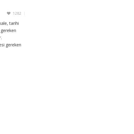
1282
ale, tarihi
i gereken
r.
esi gereken
 sınırları