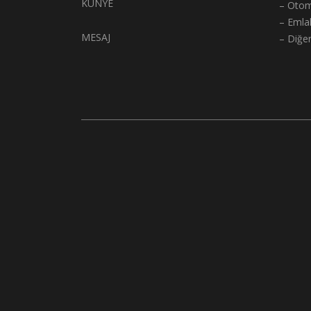
KÜNYE
– Otom
– Emla
MESAJ
– Diğe