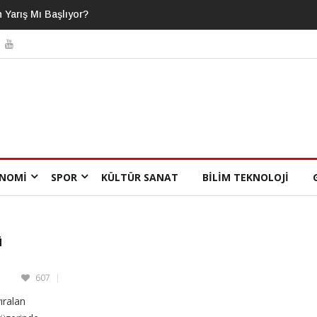
izden Daha Fazlasını Bildiğimizi
NOMI
SPOR
KÜLTÜR SANAT
BILIM TEKNOLOJI
ü
607
ıralan