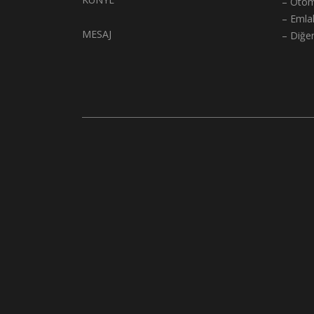
– Otom
– Emla
MESAJ
– Diğe