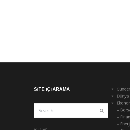
Günde
SITE İÇI ARAMA
Dünya
Ekono
– Bors
– Fina
– Enerj
KÜNYE