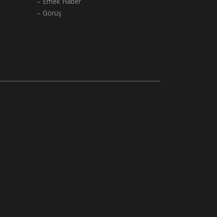
– Emek Haber
– Görüş