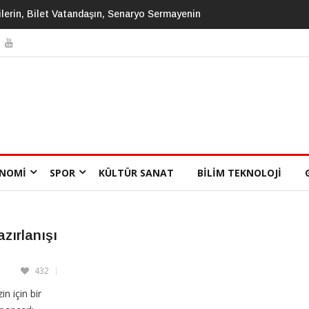
nin
Totaliter Düzenin Ve Gözetim Toplumunun İlk Büyük Romanı: Bi
NOMI
SPOR
KÜLTÜR SANAT
BILIM TEKNOLOJI
zırlanışı
432
n için bir