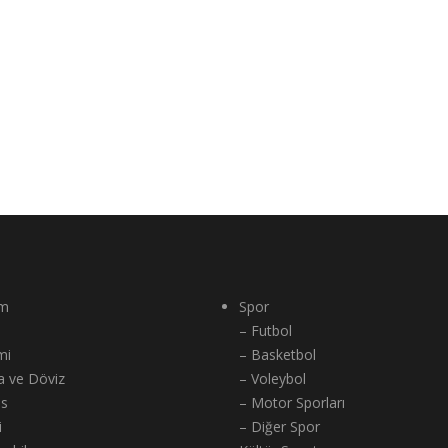
m
Spor
– Futbol
mi
– Basketbol
a ve Döviz
– Voleybol
ns
– Motor Sporları
i
– Diğer Spor