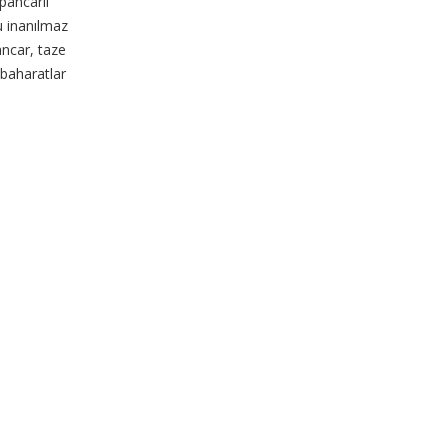
 pancarlı
u inanılmaz
pancar, taze
 baharatlar