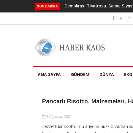
i Tiyatrosu: Sahne Siyasilerin, Bilet Vatandaşın, Senaryo Sermaye
SON DAKIKA
ANA SAYFA
GÜNDEM
DÜNYA
EKO
Pancarlı Risotto, Malzemeleri, Ha
8 Ağustos 2021
Lezzetli bir risotto mu arıyorsunuz? O zaman sizi