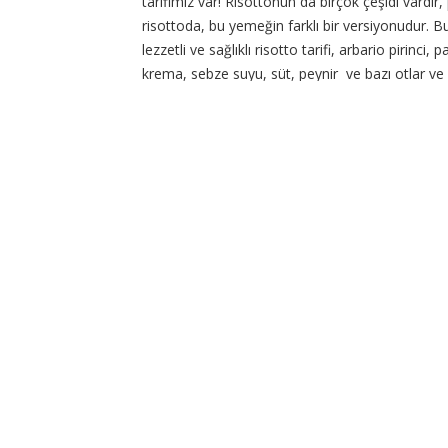
tarifimiz var! Risottonun da birçok çeşidi vardır,
risottoda, bu yemeğin farklı bir versiyonudur. B
lezzetli ve sağlıklı risotto tarifi, arbario pirinci, 
krema, sebze suyu, süt, peynir ve bazı otlar ve
kullanılarak hazırlanır… Haber
CONTINUE READING