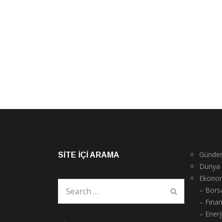
Günde
SITE İÇI ARAMA
Dünya
Ekono
– Bors
– Fina
– Enerj