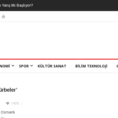
ğimizden Daha Fazlasını Bildiğimizi
NOMI
SPOR
KÜLTÜR SANAT
BILIM TEKNOLOJI
ürbeler’
1470
, Osmanlı