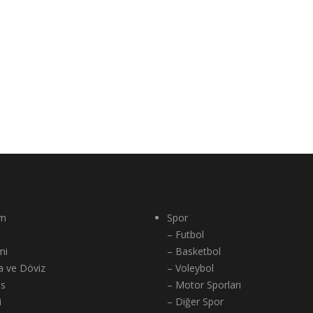
m
Spor
– Futbol
mi
– Basketbol
a ve Döviz
– Voleybol
ns
– Motor Sporları
i
– Diğer Spor