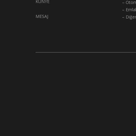
KÜNYE
– Otom
– Emla
MESAJ
– Diğe