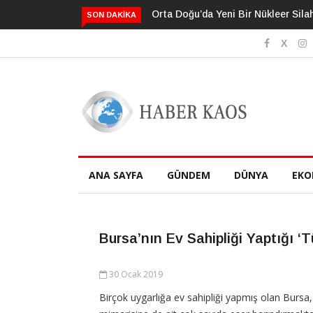
Orta Doğu’da Yeni Bir Nükleer Silah Yarış Mı Başlıyor?
Neden Bildi
SON DAKIKA
Sanıyoruz?
ANA SAYFA
GÜNDEM
DÜNYA
EKO
Bursa’nın Ev Sahipliği Yaptığı ‘T
30 Ocak 2019
Birçok uygarlığa ev sahipliği yapmış olan Bursa