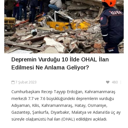
Depremin Vurduğu 10 İlde OHAL İlan
Edilmesi Ne Anlama Geliyor?
7 Şubat 2023
480
Cumhurbaşkanı Recep Tayyip Erdoğan, Kahramanmaraş
merkezli 7.7 ve 7.6 büyüklüğündeki depremlerin vurduğu
Adıyaman, Kilis, Kahramanmaraş, Hatay, Osmaniye,
Gaziantep, Şanlıurfa, Diyarbakır, Malatya ve Adana’da üç ay
süreyle olağanüstü hal ilan (OHAL) edildiğini açıkladı.
Cumhurbaşkanı Erdoğan, “Deprem yaşanan 10 ilimizi