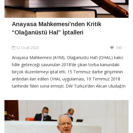
Anayasa Mahkemesi’nden Kritik
“Olağanüstü Hal” İptalleri
12 Ocak 2023
345
Anayasa Mahkemesi (AYM), Olağanüstü Hal’i (OHAL) kalıcı
hâle getireceği savunulan 2018’de çıkan torba kanundaki
birçok düzenlemeyi iptal etti. 15 Temmuz darbe girişiminin
ardından ilan edilen OHAL uygulaması, 19 Temmuz 2018
tarihinde fiilen sona ermişti. DW Türkçe’den Alican Uludağ’ın
haberine göre, AYM, 15 Temmuz darbe
CONTINUE READING