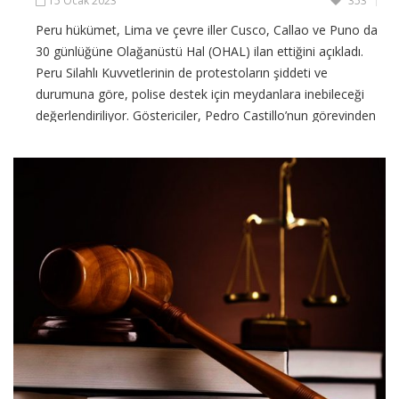
15 Ocak 2023
353
Peru hükümet, Lima ve çevre iller Cusco, Callao ve Puno da
30 günlüğüne Olağanüstü Hal (OHAL) ilan ettiğini açıkladı.
Peru Silahlı Kuvvetlerinin de protestoların şiddeti ve
durumuna göre, polise destek için meydanlara inebileceği
değerlendiriliyor. Göstericiler, Pedro Castillo’nun görevinden
azledilmesinin ardından göreve getirilen
CONTINUE READING