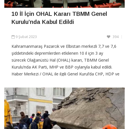
10 İl İçin OHAL Kararı TBMM Genel
Kurulu’nda Kabul Edildi
9 Şubat 2023
394
Kahramanmaraş Pazarcık ve Elbistan merkezli 7,7 ve 7,6
şiddetindeki depremlerden etkilenen 10 il için 3 ay
sürecek Olağanüstü Hal (OHAL) kararı, TBMM Genel
Kurulu’nda AK Parti, MHP ve BBP oylarıyla kabul edildi.
Haber Merkezi / OHAL ile ilgili Genel Kurul’da CHP, HDP ve
İYİ Parti ret oyu kullandı. Ayrıca muhalefetin “OHAL süresinin
bir
CONTINUE READING