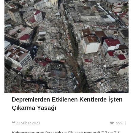
Depremlerden Etkilenen Kentlerde İşten
Çıkarma Yasağı
22 Şubat 2023
599
Kahramanmaraş Pazarcık ve Elbistan merkezli 7,7 ve 7,6