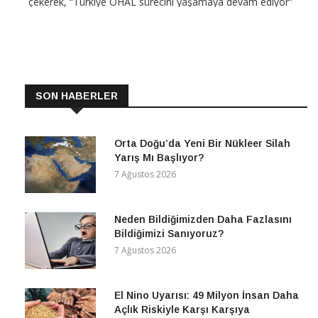
çekerek, “Türkiye OHAL sürecini yaşamaya devam ediyor”
dedi. 15 Temmuz darbe girişiminden sonra iktidar 20
CONTINUE READING
SON HABERLER
Orta Doğu’da Yeni Bir Nükleer Silah
Yarış Mı Başlıyor?
7 Ağustos 2026
Neden Bildiğimizden Daha Fazlasını
Bildiğimizi Sanıyoruz?
7 Ağustos 2026
El Nino Uyarısı: 49 Milyon İnsan Daha
Açlık Riskiyle Karşı Karşıya