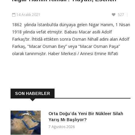
14 Aralık 2021
527
1862 yılında İstanbul‘da dünyaya gelen Nigar Hanım, 1 Nisan
1918 yılında vefat etmiştir. Babası Macar asıllı Adolf
Farkaş’tır. İhtidâ ettikten sonra Osman Nihalî adını alan Adolf
Farkaş, “Macar Osman Bey” veya “Macar Osman Paşa”
olarak tanınmıştır. Haber Merkezi / Annesi Emine Rif’ati
Hanım, Sadrazam Keçecizâde Fuat Paşa’nın mühürdarı,
CONTINUE READING
SON HABERLER
Orta Doğu’da Yeni Bir Nükleer Silah
Yarış Mı Başlıyor?
7 Ağustos 2026