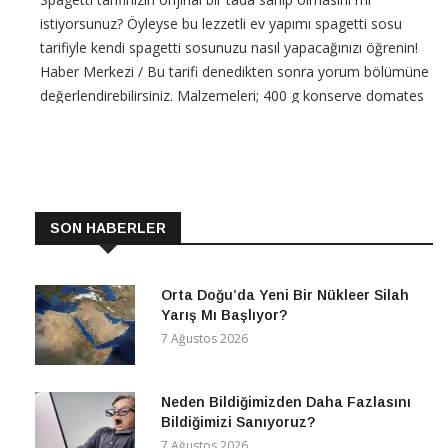
istiyorsunuz? Öyleyse bu lezzetli ev yapımı spagetti sosu
tarifiyle kendi spagetti sosunuzu nasıl yapacağınızı öğrenin!
Haber Merkezi / Bu tarifi denedikten sonra yorum bölümüne
değerlendirebilirsiniz. Malzemeleri; 400 g konserve domates
(veya 5-6 taze olgun domates, rendelenmiş) 2 yemek
CONTINUE READING
SON HABERLER
Orta Doğu’da Yeni Bir Nükleer Silah
Yarış Mı Başlıyor?
7 Ağustos 2026
Neden Bildiğimizden Daha Fazlasını
Bildiğimizi Sanıyoruz?
7 Ağustos 2026