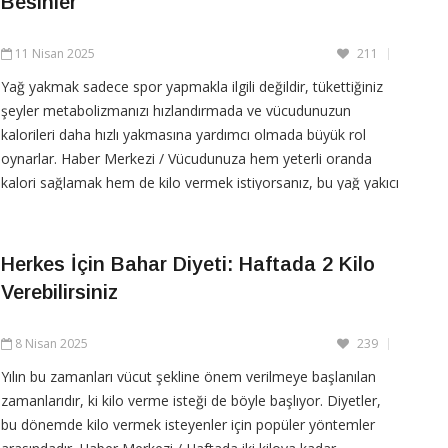
Besinler
11 Nisan 2025
211
Yağ yakmak sadece spor yapmakla ilgili değildir, tükettiğiniz
şeyler metabolizmanızı hızlandırmada ve vücudunuzun
kalorileri daha hızlı yakmasına yardımcı olmada büyük rol
oynarlar. Haber Merkezi / Vücudunuza hem yeterli oranda
kalori sağlamak hem de kilo vermek istiyorsanız, bu yağ yakıcı
besinler tam size göre. İşte yağ yakmanıza yardımcı
Herkes İçin Bahar Diyeti: Haftada 2 Kilo
Verebilirsiniz
CONTINUE READING
8 Nisan 2025
239
Yılın bu zamanları vücut şekline önem verilmeye başlanılan
zamanlarıdır, ki kilo verme isteği de böyle başlıyor. Diyetler,
bu dönemde kilo vermek isteyenler için popüler yöntemler