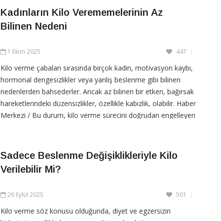
Kadınların Kilo Verememelerinin Az
CONTINUE READING
Bilinen Nedeni
1 Ekim 2025
447
Kilo verme çabaları sırasında birçok kadın, motivasyon kaybı,
hormonal dengesizlikler veya yanlış beslenme gibi bilinen
nedenlerden bahsederler. Ancak az bilinen bir etken, bağırsak
hareketlerindeki düzensizlikler, özellikle kabızlık, olabilir. Haber
Merkezi / Bu durum, kilo verme sürecini doğrudan engelleyen
bir kısır döngü yaratır ve
Sadece Beslenme Değişiklikleriyle Kilo
Verilebilir Mi?
CONTINUE READING
26 Eylül 2025
501
Kilo verme söz konusu olduğunda, diyet ve egzersizin