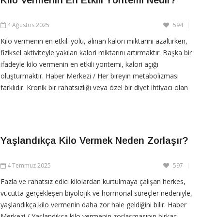
CONTINUE READING
4 Ağustos 2025
594
Kilo vermenin en etkili yolu, alınan kalori miktarını azaltırken,
fiziksel aktiviteyle yakılan kalori miktarını artırmaktır. Başka bir
ifadeyle kilo vermenin en etkili yöntemi, kalori açığı
oluşturmaktır. Haber Merkezi / Her bireyin metabolizması
farklıdır. Kronik bir rahatsızlığı veya özel bir diyet ihtiyacı olan
varsa, bir diyetisyen veya
Yaşlandıkça Kilo Vermek Neden Zorlaşır?
CONTINUE READING
4 Temmuz 2025
597
Fazla ve rahatsız edici kilolardan kurtulmaya çalışan herkes,
vücutta gerçekleşen biyolojik ve hormonal süreçler nedeniyle,
yaşlandıkça kilo vermenin daha zor hale geldiğini bilir. Haber
Merkezi / Yaşlandıkça kilo vermenin zorlaşmasının birkaç