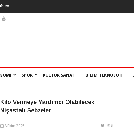
ebilir
NOMI
SPOR
KÜLTÜR SANAT
BILIM TEKNOLOJI
Kilo Vermeye Yardımcı Olabilecek
Nişastalı Sebzeler
8 Ekim 2025
618