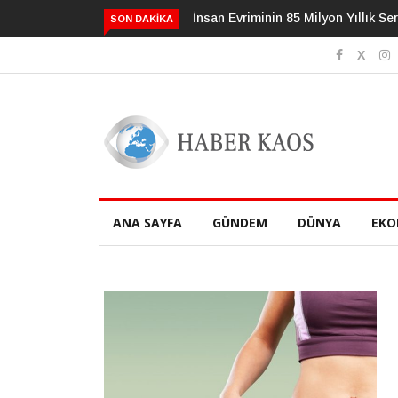
3 Alışkanlık Demansı 13 Yıl Geciktir
SON DAKIKA
ANA SAYFA
GÜNDEM
DÜNYA
EKO