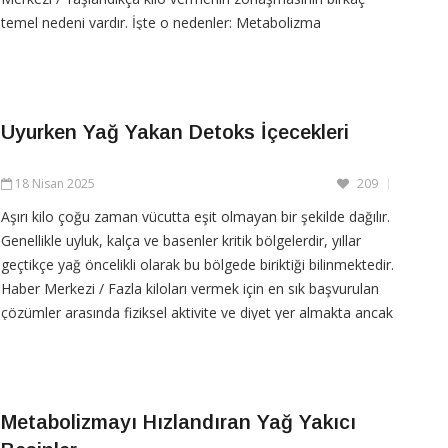
temel nedeni vardır. İşte o nedenler: Metabolizma
yavaşlaması: Yaş ilerledikçe bazal metabolizma
Uyurken Yağ Yakan Detoks İçecekleri
CONTINUE READING
18 Nisan 2025
209
Aşırı kilo çoğu zaman vücutta eşit olmayan bir şekilde dağılır.
Genellikle uyluk, kalça ve basenler kritik bölgelerdir, yıllar
geçtikçe yağ öncelikli olarak bu bölgede biriktiği bilinmektedir.
Haber Merkezi / Fazla kiloları vermek için en sık başvurulan
çözümler arasında fiziksel aktivite ve diyet yer almakta ancak
yağ yakımını hızlandıran ve
Metabolizmayı Hızlandıran Yağ Yakıcı
CONTINUE READING