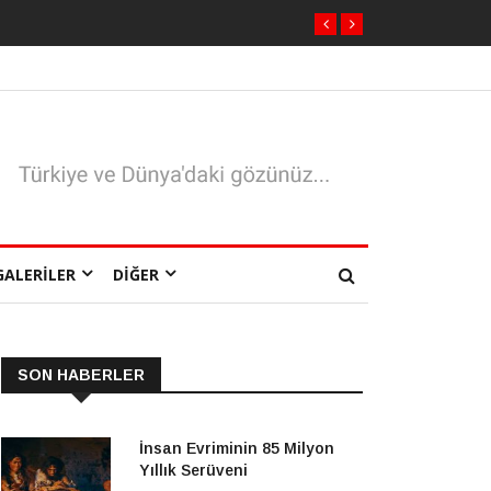
GALERILER
DIĞER
SON HABERLER
İnsan Evriminin 85 Milyon
Yıllık Serüveni