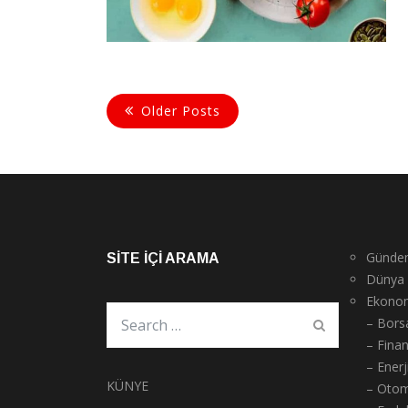
Older Posts
Günde
SITE İÇI ARAMA
Dünya
Ekono
– Bors
– Fina
– Enerj
KÜNYE
– Otom