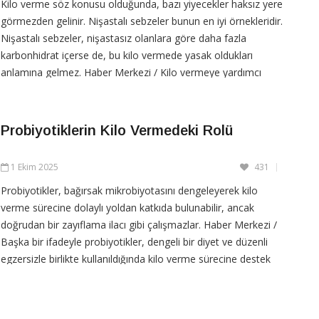
Kilo verme söz konusu olduğunda, bazı yiyecekler haksız yere
görmezden gelinir. Nişastalı sebzeler bunun en iyi örnekleridir.
Nişastalı sebzeler, nişastasız olanlara göre daha fazla
karbonhidrat içerse de, bu kilo vermede yasak oldukları
anlamına gelmez. Haber Merkezi / Kilo vermeye yardımcı
olabilecek nişastalı sebzeler, besleyici olmaları,
Probiyotiklerin Kilo Vermedeki Rolü
CONTINUE READING
1 Ekim 2025
431
Probiyotikler, bağırsak mikrobiyotasını dengeleyerek kilo
verme sürecine dolaylı yoldan katkıda bulunabilir, ancak
doğrudan bir zayıflama ilacı gibi çalışmazlar. Haber Merkezi /
Başka bir ifadeyle probiyotikler, dengeli bir diyet ve düzenli
egzersizle birlikte kullanıldığında kilo verme sürecine destek
olabilir. Bağırsak Sağlığı ve