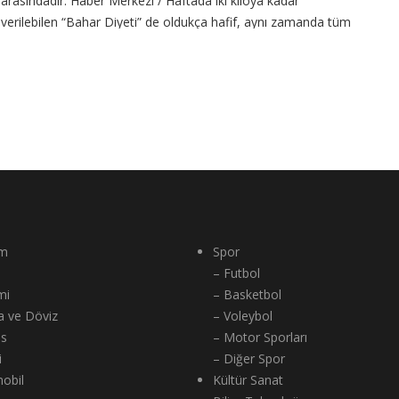
arasındadır. Haber Merkezi / Haftada iki kiloya kadar
verilebilen “Bahar Diyeti” de oldukça hafif, aynı zamanda tüm
vitamin ve mineralleri koruyan
CONTINUE READING
m
Spor
– Futbol
mi
– Basketbol
a ve Döviz
– Voleybol
ns
– Motor Sporları
i
– Diğer Spor
obil
Kültür Sanat