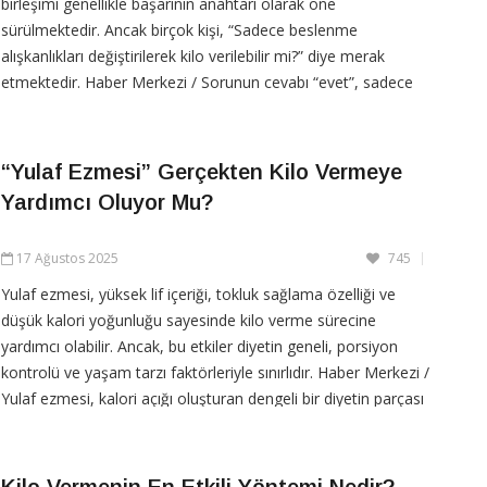
birleşimi genellikle başarının anahtarı olarak öne
sürülmektedir. Ancak birçok kişi, “Sadece beslenme
alışkanlıkları değiştirilerek kilo verilebilir mi?” diye merak
etmektedir. Haber Merkezi / Sorunun cevabı “evet”, sadece
beslenme alışkanlıkları değiştirilerek kilo
“Yulaf Ezmesi” Gerçekten Kilo Vermeye
Yardımcı Oluyor Mu?
CONTINUE READING
17 Ağustos 2025
745
Yulaf ezmesi, yüksek lif içeriği, tokluk sağlama özelliği ve
düşük kalori yoğunluğu sayesinde kilo verme sürecine
yardımcı olabilir. Ancak, bu etkiler diyetin geneli, porsiyon
kontrolü ve yaşam tarzı faktörleriyle sınırlıdır. Haber Merkezi /
Yulaf ezmesi, kalori açığı oluşturan dengeli bir diyetin parçası
olduğunda etkili bir araçtır, ancak
Kilo Vermenin En Etkili Yöntemi Nedir?