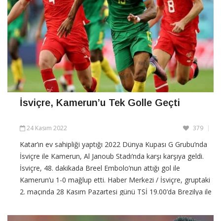
İsviçre, Kamerun’u Tek Golle Geçti
24 Kasım 2022
379
Katar’ın ev sahipliği yaptığı 2022 Dünya Kupası G Grubu’nda
İsviçre ile Kamerun, Al Janoub Stadı’nda karşı karşıya geldi.
İsviçre, 48. dakikada Breel Embolo’nun attığı gol ile
Kamerun’u 1-0 mağlup etti. Haber Merkezi / İsviçre, gruptaki
2. maçında 28 Kasım Pazartesi günü TSİ 19.00’da Brezilya ile
karşılaşacakken, Kamerun ise saat