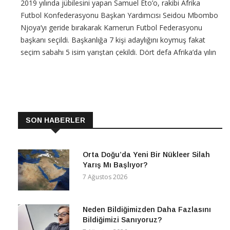
2019 yılında jübilesini yapan Samuel Eto’o, rakibi Afrika
Futbol Konfederasyonu Başkan Yardımcısı Seidou Mbombo
Njoya’yı geride bırakarak Kamerun Futbol Federasyonu
başkanı seçildi. Başkanlığa 7 kişi adaylığını koymuş fakat
seçim sabahı 5 isim yarıştan çekildi. Dört defa Afrika’da yılın
futbolcusu seçilen Samuel Etoo reform
CONTINUE READING
SON HABERLER
Orta Doğu’da Yeni Bir Nükleer Silah
Yarış Mı Başlıyor?
7 Ağustos 2026
Neden Bildiğimizden Daha Fazlasını
Bildiğimizi Sanıyoruz?