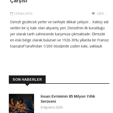
Çarşısı
19 Mart 2019
2455
Denizli gezilecek yerler ve tarihiyle dikkat çekiyor… Kaleiçi adı
verilen bir iç kale olan alışveriş yeri; Denizli’nin ilk kurulduğu
yer olarak tarih sahnesinde karşımıza çıkmaktadır. Elimizde
en eski belge olarak bulunan ve 1926-30’lu yıllarda bir Fransız
topograf tarafından 1/200 ölçeğinde çizilen kale, yaklaşık
280m uzunluğunda ve
CONTINUE READING
SON HABERLER
İnsan Evriminin 85 Milyon Yıllık
Serüveni
6 Ağustos 2026