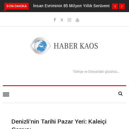
İnsan Evriminin 85 Milyon Yıllık Serüveni
3 Alışkanlı
SON DAKIKA
Geciktirebil
Denizli’nin Tarihi Pazar Yeri: Kaleiçi