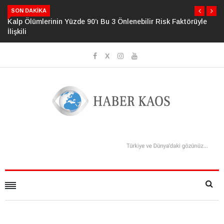
SON DAKIKA
Psikolojide Yeni Dönem: Zihinsel Çöküş Riskini Ölçen Model
Geliştirildi