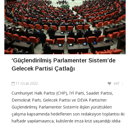
‘Güçlendirilmiş Parlamenter Sistem’de
Gelecek Partisi Çatlağı
11 Ocak 2022
447
Cumhuriyet Halk Partisi (CHP), İYİ Parti, Saadet Partisi,
Demokrat Parti, Gelecek Partisi ve DEVA Partisi’nin
Güçlendirilmiş Parlamenter Sistem’e ilişkin yürüttükleri
çalışma kapsamında hedeflenen son redaksiyon toplantısı iki
haftadır yapılamayınca, kulislerde imza krizi yaşandığı iddia
edildi. DW Türkçe’den Eray Görgülü’nün