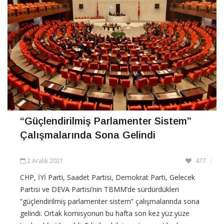
“Güçlendirilmiş Parlamenter Sistem”
Çalışmalarında Sona Gelindi
2 Aralık 2021
477
CHP, İYİ Parti, Saadet Partisi, Demokrat Parti, Gelecek
Partisi ve DEVA Partisi’nin TBMM’de sürdürdükleri
“güçlendirilmiş parlamenter sistem” çalışmalarında sona
gelindi. Ortak komisyonun bu hafta son kez yüz yüze
toplandığı öğrenildi. Edinilen bilgiye göre, partiler bu