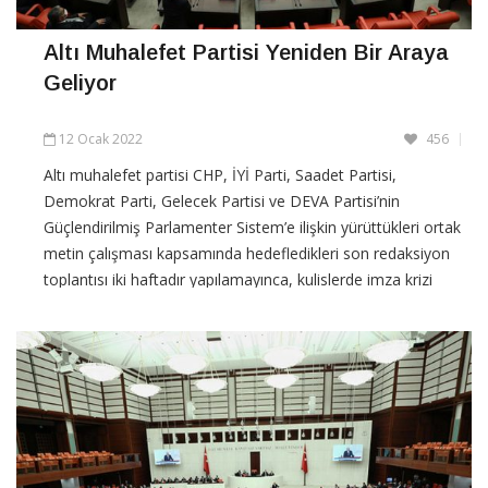
Altı Muhalefet Partisi Yeniden Bir Araya
Geliyor
12 Ocak 2022
456
Altı muhalefet partisi CHP, İYİ Parti, Saadet Partisi,
Demokrat Parti, Gelecek Partisi ve DEVA Partisi’nin
Güçlendirilmiş Parlamenter Sistem’e ilişkin yürüttükleri ortak
metin çalışması kapsamında hedefledikleri son redaksiyon
toplantısı iki haftadır yapılamayınca, kulislerde imza krizi
yaşandığı öne sürülmüştü. DW Türkçe’den Eray
CONTINUE READING