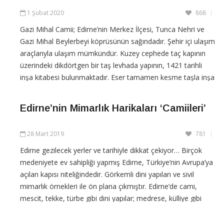
1 Şubat 2020
868
Gazi Mihal Camii; Edirne’nin Merkez İlçesi, Tunca Nehri ve
Gazi Mihal Beylerbeyi köprüsünün sağındadır. Şehir içi ulaşım
araçlarıyla ulaşım mümkündür. Kuzey cephede taç kapının
üzerindeki dikdörtgen bir taş levhada yapının, 1421 tarihli
inşa kitabesi bulunmaktadır. Eser tamamen kesme taşla inşa
edilmiştir. Duvarlarda nadiren mermer
Edirne’nin Mimarlık Harikaları ‘Camiileri’
CONTINUE READING
28 Mart 2019
781
Edirne gezilecek yerler ve tarihiyle dikkat çekiyor… Birçok
medeniyete ev sahipliği yapmış Edirne, Türkiye’nin Avrupa’ya
açılan kapısı niteliğindedir. Görkemli dini yapıları ve sivil
mimarlık örnekleri ile ön plana çıkmıştır. Edirne’de cami,
mescit, tekke, türbe gibi dini yapılar; medrese, külliye gibi
eğitim ve sosyo-kültürel yapılar;