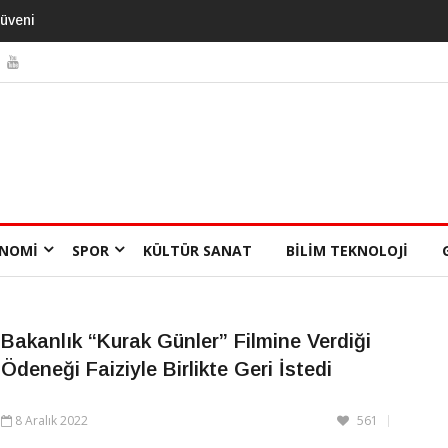
rüveni
NOMI
SPOR
KÜLTÜR SANAT
BILIM TEKNOLOJI
Bakanlık “Kurak Günler” Filmine Verdiği
Ödeneği Faiziyle Birlikte Geri İstedi
8 Aralık 2022
561