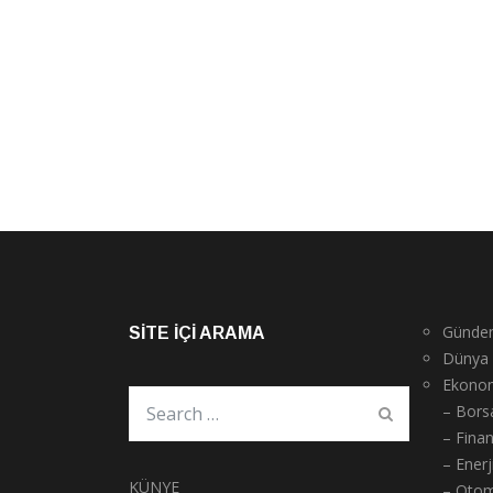
Günde
SITE İÇI ARAMA
Dünya
Ekono
– Bors
– Fina
– Enerj
KÜNYE
– Otom