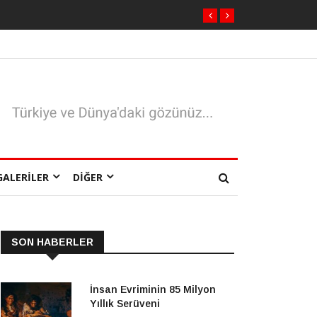
GALERILER
DIĞER
SON HABERLER
İnsan Evriminin 85 Milyon
Yıllık Serüveni