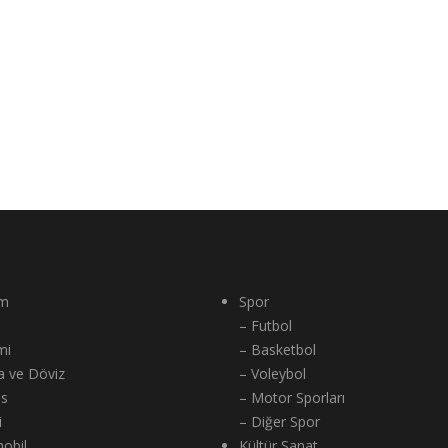
m
Spor
– Futbol
mi
– Basketbol
a ve Döviz
– Voleybol
ns
– Motor Sporları
i
– Diğer Spor
obil
Kültür Sanat