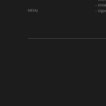
– Emla
MESAJ
– Diğe