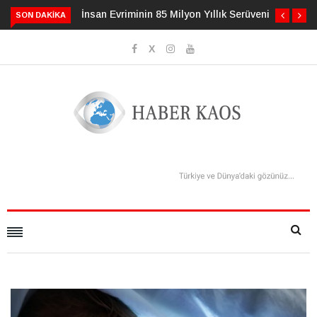
İnsan Evriminin 85 Milyon Yıllık Serüveni
SON DAKIKA