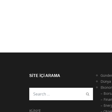
Günde
SITE İÇI ARAMA
Dünya
Ekono
– Bors
– Fina
– Enerj
KÜNYE
– Otom