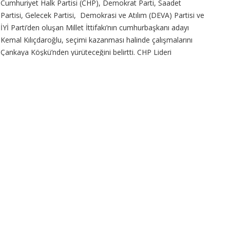
Cumhuriyet Halk Partisi (CHP), Demokrat Parti, Saadet
Partisi, Gelecek Partisi, Demokrasi ve Atılım (DEVA) Partisi ve
İYİ Parti’den oluşan Millet İttifakı’nın cumhurbaşkanı adayı
Kemal Kılıçdaroğlu, seçimi kazanması halinde çalışmalarını
Çankaya Köşkü’nden yürüteceğini belirtti. CHP Lideri
Kılıçdaroğlu, “Cumhurbaşkanlığı Külliyesi’ne ne
CONTINUE READING