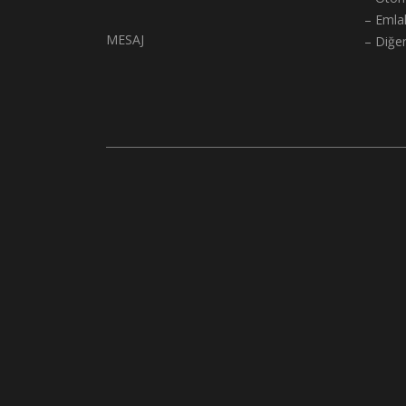
– Emla
MESAJ
– Diğe