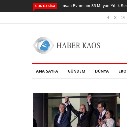
İnsan Evriminin 85 Milyon Yıllık Serüv
SON DAKIKA
ANA SAYFA
GÜNDEM
DÜNYA
EKO