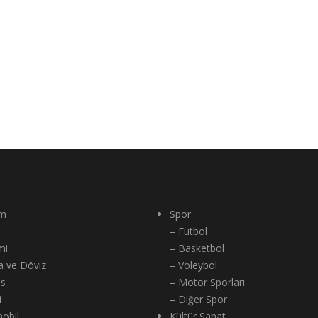
m
Spor
– Futbol
mi
– Basketbol
a ve Döviz
– Voleybol
ns
– Motor Sporları
i
– Diğer Spor
obil
Kültür Sanat