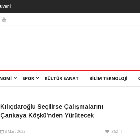
eni
3 Alışkanlık Demansı 13 Yıl
Geciktirebilir
NOMI
SPOR
KÜLTÜR SANAT
BILIM TEKNOLOJI
Kılıçdaroğlu Seçilirse Çalışmalarını
Çankaya Köşkü’nden Yürütecek
8 Mart 2023
362