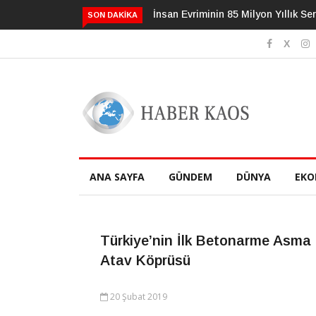
İnsan Evriminin 85 Milyon Yıllık Serüveni
3 Alışkanlık De
SON DAKIKA
Geciktirebilir
ANA SAYFA
GÜNDEM
DÜNYA
EKO
Türkiye’nin İlk Betonarme Asma
Atav Köprüsü
20 Şubat 2019