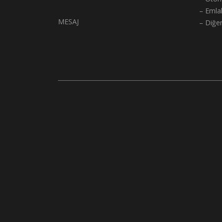
– Emla
MESAJ
– Diğe