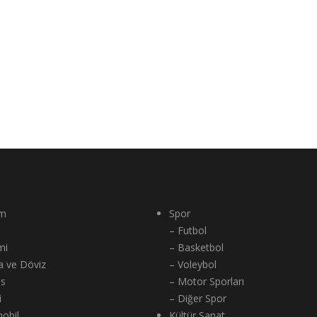
m
Spor
– Futbol
mi
– Basketbol
a ve Döviz
– Voleybol
ns
– Motor Sporları
i
– Diğer Spor
obil
Kültür Sanat