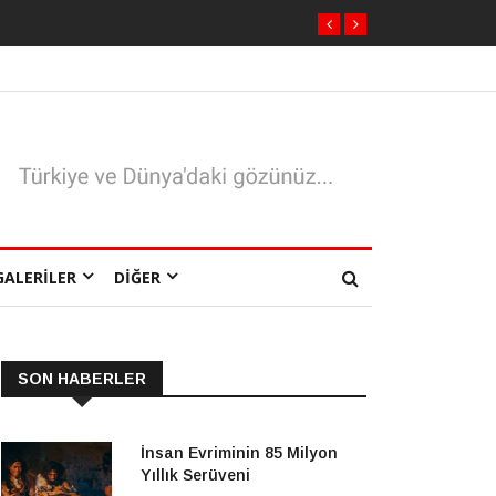
GALERILER
DIĞER
SON HABERLER
İnsan Evriminin 85 Milyon
Yıllık Serüveni