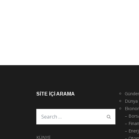
Günde
SITE İÇI ARAMA
Dünya
Ekono
– Bors
– Fina
– Enerj
KÜNYE
– Otom