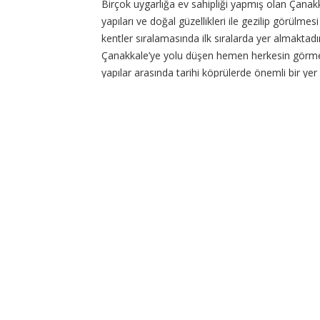
Birçok uygarlığa ev sahipliği yapmış olan Çanakk
yapıları ve doğal güzellikleri ile gezilip görülmes
kentler sıralamasında ilk sıralarda yer almaktadı
Çanakkale’ye yolu düşen hemen herkesin görm
yapılar arasında tarihi köprülerde önemli bir yer
tutmaktadır. Haber Kaos ekibi olarak Çanakkale il
içinde
CONTINUE READING