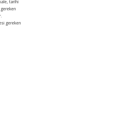
ale, tarihi
i gereken
r.
esi gereken
 sınırları