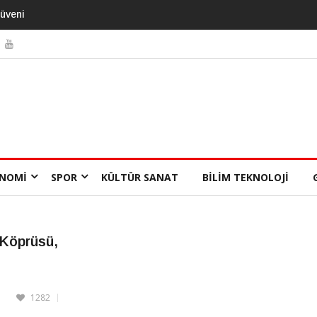
mansı 13 Yıl
NOMI
SPOR
KÜLTÜR SANAT
BILIM TEKNOLOJI
 Köprüsü,
1282