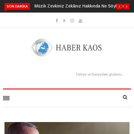
niz Zekânız Hakkında Ne Söylüyor?
Fizik Yasalarını Altüst Eden Par
SON DAKIKA
Maxwell’in Cini