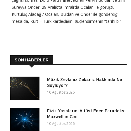
çağrısı sonrası DEM Parti milletvekilleri Pervin Buldan ve Sırrı
Süreyya Önder, 28 Aralık’ta İmralı’da Öcalan ile görüştü.
Kurtuluş Aladağ / Öcalan, Buldan ve Önder ile gönderdiği
mesajda, Kürt – Türk kardeşliğini güçlendirmenin “tarihi bir
sorumluluk”
CONTINUE READING
SON HABERLER
Müzik Zevkiniz Zekânız Hakkında Ne
Söylüyor?
10 Ağustos 2026
Fizik Yasalarını Altüst Eden Paradoks:
Maxwell’in Cini
10 Ağustos 2026