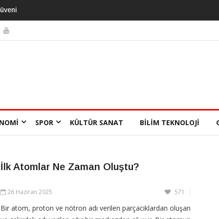
 Yıl
NOMI
SPOR
KÜLTÜR SANAT
BILIM TEKNOLOJI
İlk Atomlar Ne Zaman Oluştu?
26 Haziran 2025
571
Bir atom, proton ve nötron adı verilen parçacıklardan oluşan