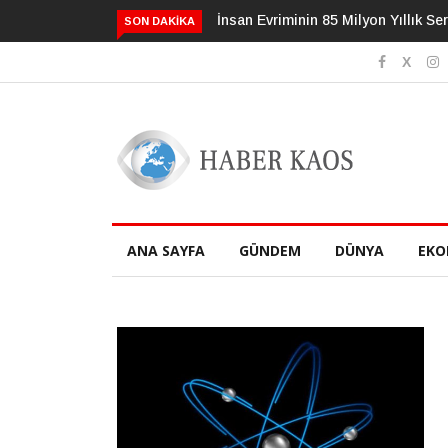
İnsan Evriminin 85 Milyon Yıllık Serüveni
3 Alışkanlık Demansı 13
SON DAKIKA
Geciktirebilir
ANA SAYFA
GÜNDEM
DÜNYA
EKO