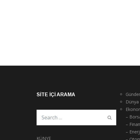
Günde
SITE İÇI ARAMA
Dünya
Ekono
– Bors
– Fina
– Enerj
KÜNYE
– Otom