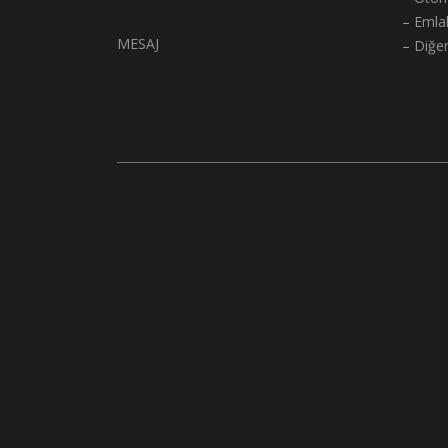
– Emla
MESAJ
– Diğe