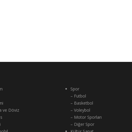
m
Spor
– Futbol
mi
– Basketbol
a ve Döviz
– Voleybol
ns
– Motor Sporları
i
– Diğer Spor
obil
Kültür Sanat