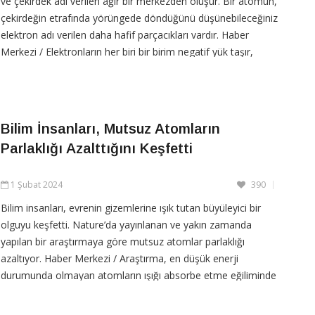
ve çekirdek adı verilen ağır bir merkezden oluşur. Bir atomun,
çekirdeğin etrafında yörüngede döndüğünü düşünebileceğiniz
elektron adı verilen daha hafif parçacıkları vardır. Haber
Merkezi / Elektronların her biri bir birim negatif yük taşır,
protonların her biri bir birim pozitif
Bilim İnsanları, Mutsuz Atomların
CONTINUE READING
Parlaklığı Azalttığını Keşfetti
1 Şubat 2024
390
Bilim insanları, evrenin gizemlerine ışık tutan büyüleyici bir
olguyu keşfetti. Nature’da yayınlanan ve yakın zamanda
yapılan bir araştırmaya göre mutsuz atomlar parlaklığı
azaltıyor. Haber Merkezi / Araştırma, en düşük enerji
durumunda olmayan atomların ışığı absorbe etme eğiliminde
olduğunu ve bunun sonucunda parlaklığı azalttığını