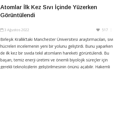
Atomlar İlk Kez Sıvı İçinde Yüzerken
Görüntülendi
CONTINUE READING
3 Ağustos 2022
517
Birleşik Krallık’taki Manchester Üniversitesi araştırmacıları, sıvı
hücreleri incelemenin yeni bir yolunu geliştirdi. Bunu yaparken
de ilk kez bir sıvıda tekil atomların hareketi görüntülendi. Bu
başarı, temiz enerji üretimi ve önemli biyolojik süreçler için
gerekli teknolojilerin geliştirilmesinin önünü açabilir. Hakemli
bilimsel dergi
CONTINUE READING