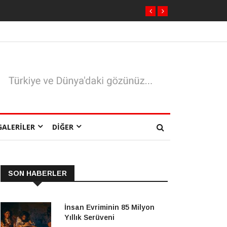
GALERILER
DIĞER
SON HABERLER
İnsan Evriminin 85 Milyon
Yıllık Serüveni