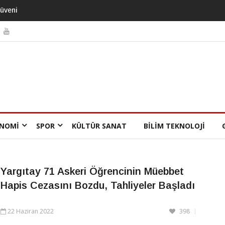
ı 13 Yıl
NOMI
SPOR
KÜLTÜR SANAT
BILIM TEKNOLOJI
Yargıtay 71 Askeri Öğrencinin Müebbet
Hapis Cezasını Bozdu, Tahliyeler Başladı
22 Haziran 2022
398