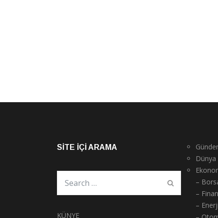
Günde
SITE İÇI ARAMA
Dünya
Ekono
– Bors
– Fina
– Enerj
KÜNYE
– Otom