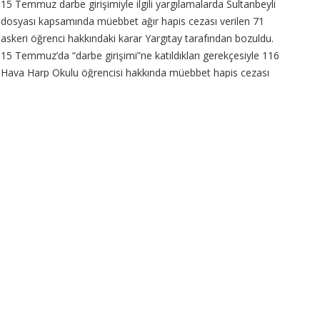
15 Temmuz darbe girişimiyle ilgili yargılamalarda Sultanbeyli
dosyası kapsamında müebbet ağır hapis cezası verilen 71
askeri öğrenci hakkındaki karar Yargıtay tarafından bozuldu.
15 Temmuz’da “darbe girişimi”ne katıldıkları gerekçesiyle 116
Hava Harp Okulu öğrencisi hakkında müebbet hapis cezası
verilmişti. Tahliye kararı bu
CONTINUE READING