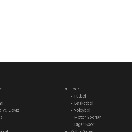
m
Spor
– Futbol
mi
– Basketbol
a ve Döviz
– Voleybol
ns
– Motor Sporları
i
– Diğer Spor
obil
Kültür Sanat