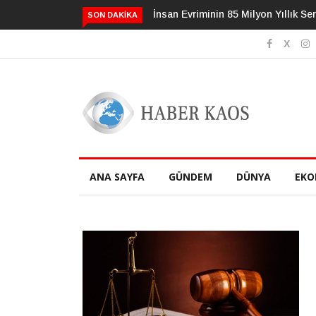
İnsan Evriminin 85 Milyon Yıllık Serüveni
3 Alışkanlık Demans
SON DAKIKA
Geciktirebilir
ANA SAYFA
GÜNDEM
DÜNYA
EKO