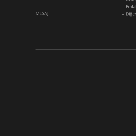
– Emla
MESAJ
– Diğe