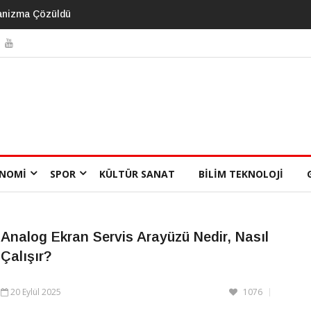
üzde 90’ı Bu 3 Önlenebilir Risk
NOMI
SPOR
KÜLTÜR SANAT
BILIM TEKNOLOJI
Analog Ekran Servis Arayüzü Nedir, Nasıl
Çalışır?
20 Eylül 2025
1076