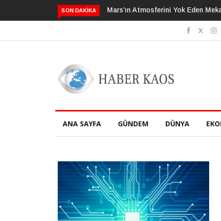
Mars’ın Atmosferini Yok Eden Mekanizma Çözüldü
Kalp Ölümlerinin Y
SON DAKIKA
Faktörüyle İlişkili
ANA SAYFA
GÜNDEM
DÜNYA
EKO