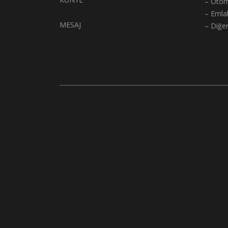
– Otom
– Emla
MESAJ
– Diğe