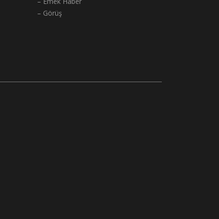
– Emek Haber
– Görüş