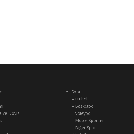
m
Spor
– Futbol
mi
– Basketbol
a ve Döviz
– Voleybol
ns
– Motor Sporları
i
– Diğer Spor