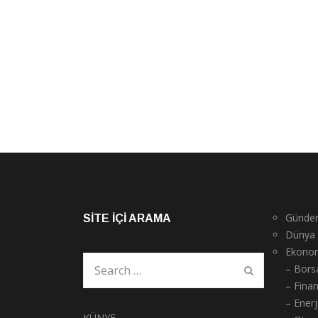
Günde
SITE İÇI ARAMA
Dünya
Ekono
– Bors
– Fina
– Enerj
KÜNYE