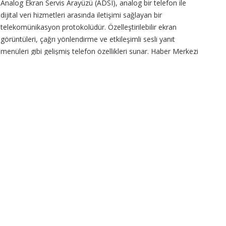
Analog Ekran Servis Arayüzü (ADSI), analog bir telefon ile
dijital veri hizmetleri arasında iletişimi sağlayan bir
telekomünikasyon protokolüdür. Özelleştirilebilir ekran
görüntüleri, çağrı yönlendirme ve etkileşimli sesli yanıt
menüleri gibi gelişmiş telefon özellikleri sunar. Haber Merkezi
/ Bu sayede ADSI, analog telefonlarda ses ve ekran
CONTINUE READING