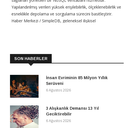
sağlanan yönetilen bir NoSQL veritabanı hizmetidir.
Yapılandırılmış verileri yüksek erişilebilirlik, ölçeklenebilirlik ve
esneklikle depolama ve sorgulama sürecini basitleştirir.
Haber Merkezi / SimpleDB, geleneksel ilişkisel
veritabanlarına kıyasla değişen gereksinimlere daha kolay
uyum
CONTINUE READING
SON HABERLER
İnsan Evriminin 85 Milyon Yıllık
Serüveni
6 Ağustos 2026
3 Alışkanlık Demansı 13 Yıl
Geciktirebilir
6 Ağustos 2026