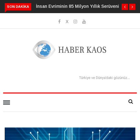
inin 85 Milyon Yıllık Serüveni
3 Alışkanlık Demansı 13 Yıl
SON DAKIKA
Geciktirebilir