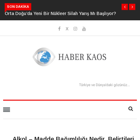
SON DAKIKA
Orta Doğu’da Yeni Bir Nükleer Silah Yarış Mı Başlıyor?
Neden Bildiğ
Sanıyoruz?
Alkol – Madde Bağımlılığı Nedir, Belirtileri