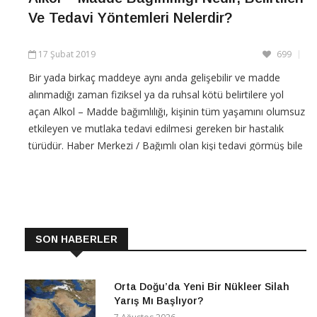
Ve Tedavi Yöntemleri Nelerdir?
17 Şubat 2019
699
Bir yada birkaç maddeye aynı anda gelişebilir ve madde
alınmadığı zaman fiziksel ya da ruhsal kötü belirtilere yol
açan Alkol – Madde bağımlılığı, kişinin tüm yaşamını olumsuz
etkileyen ve mutlaka tedavi edilmesi gereken bir hastalık
türüdür. Haber Merkezi / Bağımlı olan kişi tedavi görmüş bile
olsa tüm yaşamı boyunca bağımlı olduğu
CONTINUE READING
SON HABERLER
Orta Doğu’da Yeni Bir Nükleer Silah
Yarış Mı Başlıyor?