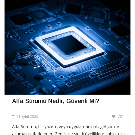
Alfa Sürümü Nedir, Güvenli Mi?
11 Eylül 2025
701
Alfa Sürümü, bir yazılım veya uygulamanın ilk geliştirme
aşamasını ifade eder. Genellikle sınırlı özelliklere sahip, eksik